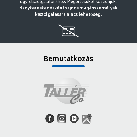
ügyfélszolgálatunkhoz. Megértésüket köszönjük.
Nagykereskedésként sajnos magánszemélyek
kiszolgálására nincs lehetőség.
Bemutatkozás