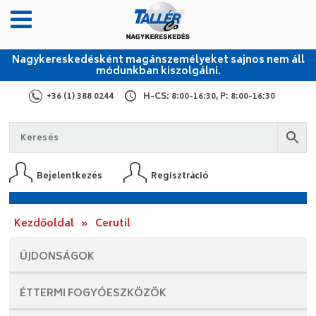
Nagykereskedésként magánszemélyeket sajnos nem áll
módunkban kiszolgálni.
+36 (1) 388 0244
H-CS: 8:00-16:30, P: 8:00-16:30
Bejelentkezés
Regisztráció
Kezdőoldal
»
Cerutil
ÚJDONSÁGOK
ÉTTERMI
FOGYÓESZKÖZÖK