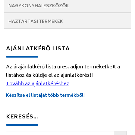
NAGYKONYHAI
ESZKÖZÖK
HÁZTARTÁSI
TERMÉKEK
AJÁNLATKÉRŐ LISTA
Az árajánlatkérő lista üres, adjon terméke(ke)t a
listához és küldje el az ajánlatkérést!
Tovább az ajánlatkéréshez
Készítse el listáját több termékből!
KERESÉS…