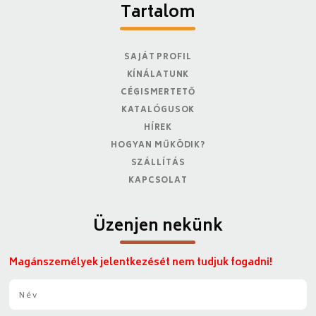
Tartalom
SAJÁT PROFIL
KÍNÁLATUNK
CÉGISMERTETŐ
KATALÓGUSOK
HÍREK
HOGYAN MŰKÖDIK?
SZÁLLÍTÁS
KAPCSOLAT
Üzenjen nekünk
Magánszemélyek jelentkezését nem tudjuk fogadni!
N
é
v