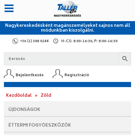
Nagykereskedésként magánszemélyeket sajnos nem áll
módunkban kiszolgálni.
+36 (1) 388 0244
H-CS: 8:00-16:30, P: 8:00-16:30
Bejelentkezés
Regisztráció
Kezdőoldal
»
Zöld
ÚJDONSÁGOK
ÉTTERMI
FOGYÓESZKÖZÖK