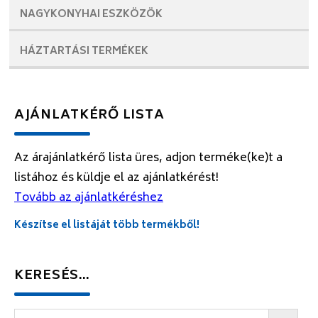
NAGYKONYHAI
ESZKÖZÖK
HÁZTARTÁSI
TERMÉKEK
AJÁNLATKÉRŐ LISTA
Az árajánlatkérő lista üres, adjon terméke(ke)t a
listához és küldje el az ajánlatkérést!
Tovább az ajánlatkéréshez
Készítse el listáját több termékből!
KERESÉS…