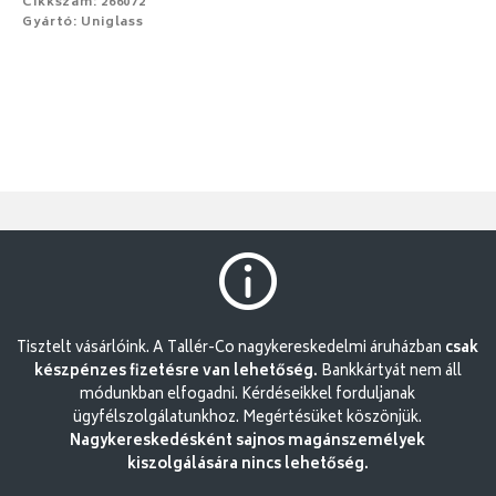
Cikkszám: 266072
Gyártó: Uniglass
Tisztelt vásárlóink. A Tallér-Co nagykereskedelmi áruházban
csak
készpénzes fizetésre van lehetőség.
Bankkártyát nem áll
módunkban elfogadni. Kérdéseikkel forduljanak
ügyfélszolgálatunkhoz. Megértésüket köszönjük.
Nagykereskedésként sajnos magánszemélyek
kiszolgálására nincs lehetőség.