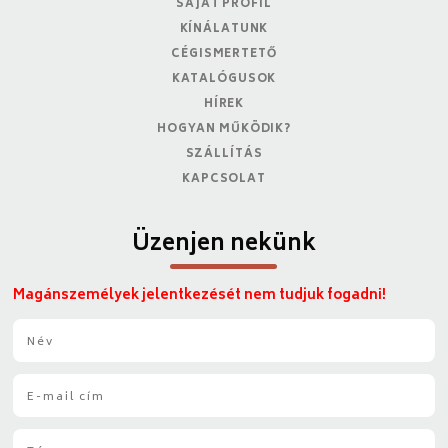
SAJÁT PROFIL
KÍNÁLATUNK
CÉGISMERTETŐ
KATALÓGUSOK
HÍREK
HOGYAN MŰKÖDIK?
SZÁLLÍTÁS
KAPCSOLAT
Üzenjen nekünk
Magánszemélyek jelentkezését nem tudjuk fogadni!
N
é
v
E
*
-
m
T
a