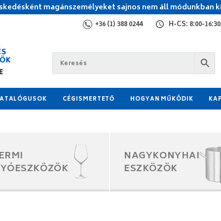
kedésként magánszemélyeket sajnos nem áll módunkban ki
+36 (1) 388 0244
H-CS: 8:00-16:30,
ATALÓGUSOK
CÉGISMERTETŐ
HOGYAN MŰKÖDIK
KA
ERMI
NAGYKONYHAI
GYÓESZKÖZÖK
ESZKÖZÖK