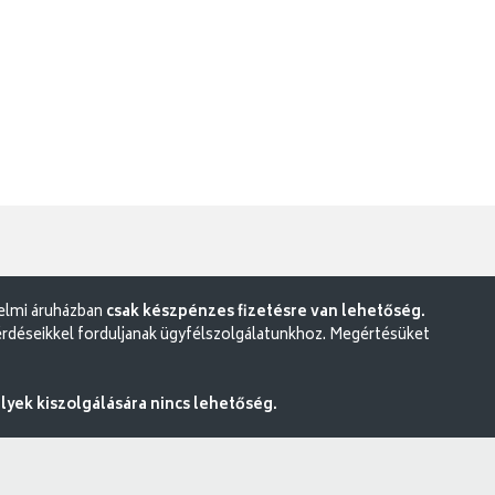
delmi áruházban
csak készpénzes fizetésre van lehetőség.
rdéseikkel forduljanak ügyfélszolgálatunkhoz. Megértésüket
ek kiszolgálására nincs lehetőség.