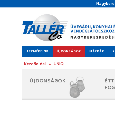
Nagykeres
TERMÉKEINK
ÚJDONSÁGOK
MÁRKÁK
K
Kezdőoldal
»
UNIQ
ÚJDONSÁGOK
ÉTT
FO