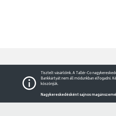
Tisztelt vásárlóink. A Tallér-Co nagykereske
Bankkártyát nem áll módunkban elfogadni. Ké
köszönjük.
Nagykereskedésként sajnos magánszemély