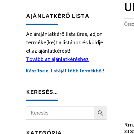
U
AJÁNLATKÉRŐ LISTA
Össz
Az árajánlatkérő lista üres, adjon
terméke(ke)t a listához és küldje
el az ajánlatkérést!
Tovább az ajánlatkéréshez
Készítse el listáját több termékből!
KERESÉS…
Rm.
31
KATEGÓRIA