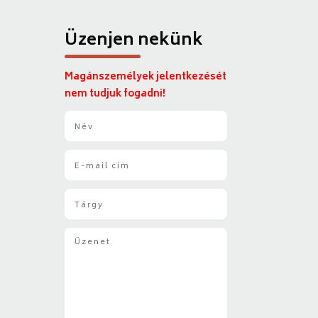
Üzenjen nekünk
Magánszemélyek jelentkezését
nem tudjuk fogadni!
N
é
v
E
*
-
m
T
a
á
i
r
l
Ü
g
*
z
y
e
*
n
e
t
*