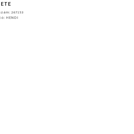
KETE
szám: 267153
tó: HENDI