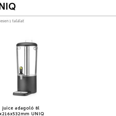
NIQ
esen 1 találat
 juice adagoló 8l
8x216x532mm UNIQ