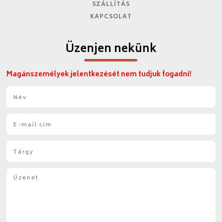
SZÁLLÍTÁS
KAPCSOLAT
Üzenjen nekünk
Magánszemélyek jelentkezését nem tudjuk fogadni!
N
é
v
E
*
-
m
T
a
á
i
r
l
Ü
g
*
z
y
e
*
n
e
t