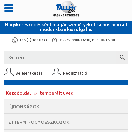
Nagykereskedésként magánszemélyeket sajnos nem áll
módunkban kiszolgálni.
+36 (1) 388 0244
H-CS: 8:00-16:30, P: 8:00-16:30
Bejelentkezés
Regisztráció
Kezdőoldal
»
temperált üveg
ÚJDONSÁGOK
ÉTTERMI
FOGYÓESZKÖZÖK