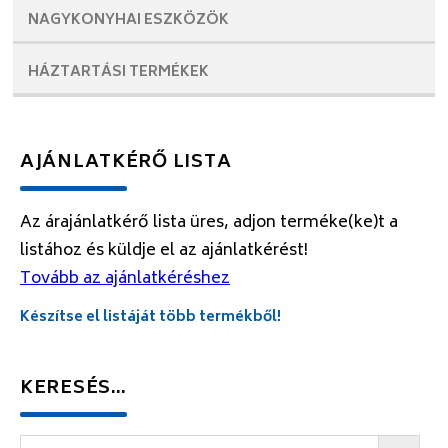
NAGYKONYHAI
ESZKÖZÖK
HÁZTARTÁSI
TERMÉKEK
AJÁNLATKÉRŐ LISTA
Az árajánlatkérő lista üres, adjon terméke(ke)t a
listához és küldje el az ajánlatkérést!
Tovább az ajánlatkéréshez
Készítse el listáját több termékből!
KERESÉS…