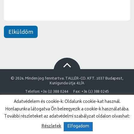
*
Elküldöm
© 2026. Minden jog fenntartva. TALLÉR-CO. KFT. 1037 Budapest,
Kunigunda útja 41/A
Telefon: +36 (1) 388 0244
Fax: +36 (1) 388 0245
Adatvédelem és cookie-k: Oldalunk cookie-kat használ.
NAIH Adatvédelmi engedélyszám: 9878743-3843
Honlapunkra látogatva Ön beleegyezik a cookie-k használatába.
Adatvédelmi nyilatkozat
Impresszum
További részleteket az adatvédelmi szabályzat oldalon olvashat:
Részletek
Elfogadom