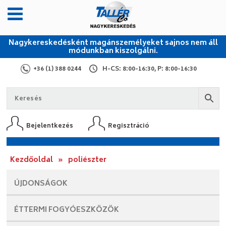
Nagykereskedésként magánszemélyeket sajnos nem áll
módunkban kiszolgálni.
+36 (1) 388 0244
H-CS: 8:00-16:30, P: 8:00-16:30
Bejelentkezés
Regisztráció
Kezdőoldal
»
poliészter
ÚJDONSÁGOK
ÉTTERMI
FOGYÓESZKÖZÖK