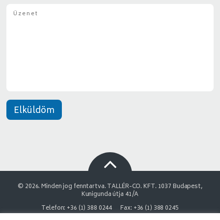
l
Ü
g
*
z
y
e
*
n
e
t
*
Elküldöm
© 2026. Minden jog fenntartva. TALLÉR-CO. KFT. 1037 Budapest,
Kunigunda útja 41/A
Telefon: +36 (1) 388 0244
Fax: +36 (1) 388 0245