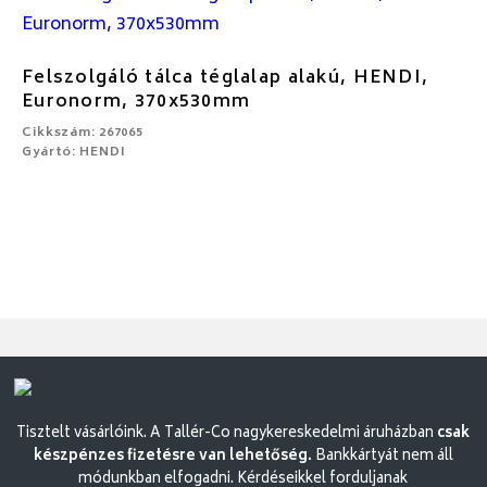
Felszolgáló tálca téglalap alakú, HENDI,
Euronorm, 370x530mm
Cikkszám: 267065
Gyártó: HENDI
Tisztelt vásárlóink. A Tallér-Co nagykereskedelmi áruházban
csak
készpénzes fizetésre van lehetőség.
Bankkártyát nem áll
módunkban elfogadni. Kérdéseikkel forduljanak