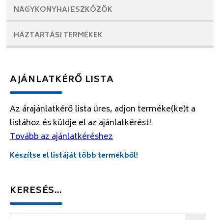
NAGYKONYHAI
ESZKÖZÖK
HÁZTARTÁSI
TERMÉKEK
AJÁNLATKÉRŐ LISTA
Az árajánlatkérő lista üres, adjon terméke(ke)t a
listához és küldje el az ajánlatkérést!
Tovább az ajánlatkéréshez
Készítse el listáját több termékből!
KERESÉS…