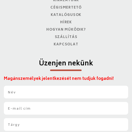
KÍNÁLATUNK
CÉGISMERTETŐ
KATALÓGUSOK
HÍREK
HOGYAN MŰKÖDIK?
SZÁLLÍTÁS
KAPCSOLAT
Üzenjen nekünk
Magánszemélyek jelentkezését nem tudjuk fogadni!
N
é
v
E
*
-
m
T
a
á
i
r