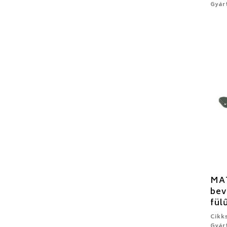
Gyár
MA
bev
fül
Cikk
Gyár