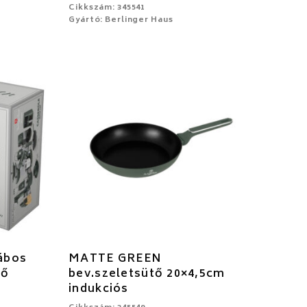
Cikkszám: 345541
Gyártó: Berlinger Haus
ábos
MATTE GREEN
dő
bev.szeletsütő 20×4,5cm
indukciós