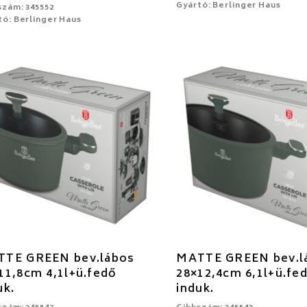
Gyártó: Berlinger Haus
szám: 345552
tó: Berlinger Haus
TE GREEN bev.lábos
MATTE GREEN bev.l
11,8cm 4,1l+ü.fedő
28×12,4cm 6,1l+ü.fe
uk.
induk.