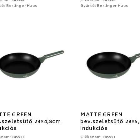
szám: 345542
Cikkszám: 345543
tó: Berlinger Haus
Gyártó: Berlinger Haus
TTE GREEN
MATTE GREEN
.szeletsütő 24×4,8cm
bev.szeletsütő 28×5
ukciós
indukciós
szám: 345550
Cikkszám: 345551