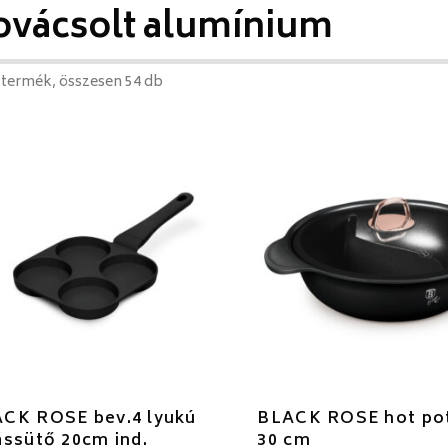
ovácsolt alumínium
 termék, összesen 54 db
CK ROSE bev.4 lyukú
BLACK ROSE hot po
ássütő 20cm ind.
30 cm