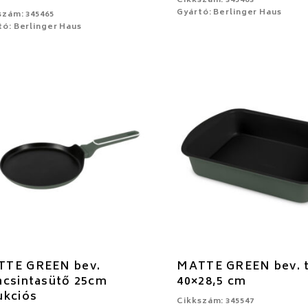
Cikkszám: 345463
Gyártó: Berlinger Haus
szám: 345465
tó: Berlinger Haus
TTE GREEN bev.
MATTE GREEN bev. t
acsintasütő 25cm
40×28,5 cm
ukciós
Cikkszám: 345547