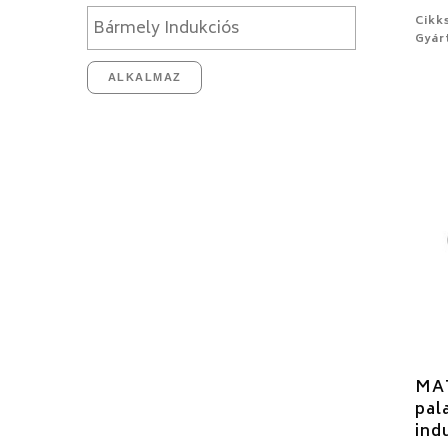
Cikk
Gyár
ALKALMAZ
MA
pal
ind