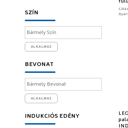
fül
Cikk
SZÍN
Gyár
ALKALMAZ
BEVONAT
ALKALMAZ
LE
INDUKCIÓS EDÉNY
pal
IN