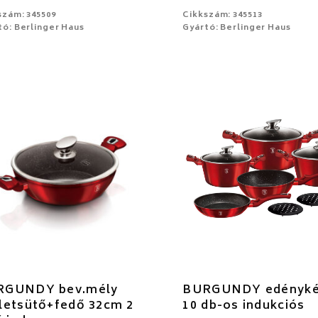
szám: 345509
Cikkszám: 345513
tó: Berlinger Haus
Gyártó: Berlinger Haus
RGUNDY bev.mély
BURGUNDY edényké
letsütő+fedő 32cm 2
10 db-os indukciós