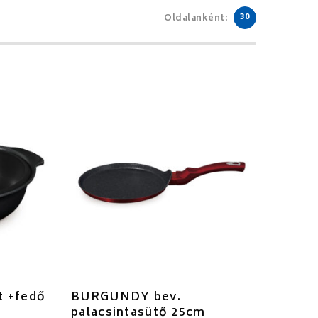
30
Oldalanként:
t +fedő
BURGUNDY bev.
palacsintasütő 25cm