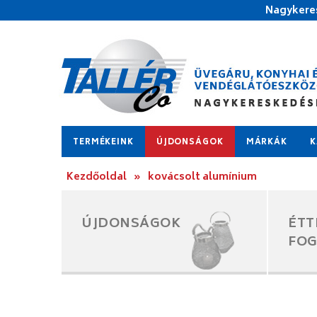
Nagykeres
TERMÉKEINK
ÚJDONSÁGOK
MÁRKÁK
K
Kezdőoldal
»
kovácsolt alumínium
ÚJDONSÁGOK
ÉTT
FO