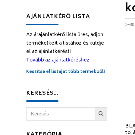
k
AJÁNLATKÉRŐ LISTA
1–30
Az árajánlatkérő lista üres, adjon
terméke(ke)t a listához és küldje
el az ajánlatkérést!
Tovább az ajánlatkéréshez
Készítse el listáját több termékből!
KERESÉS…
BLA
toj
KATEGÓRIA