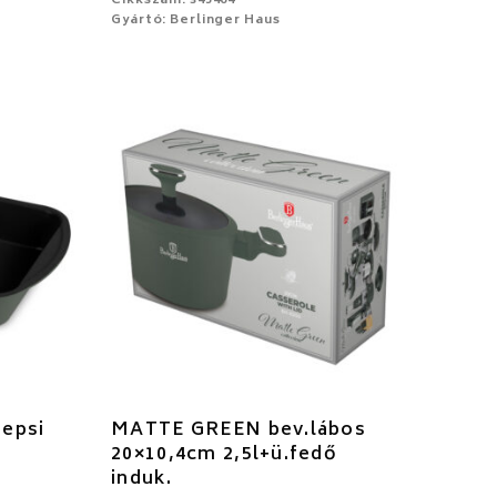
Cikkszám: 345464
Gyártó: Berlinger Haus
epsi
MATTE GREEN bev.lábos
20×10,4cm 2,5l+ü.fedő
induk.