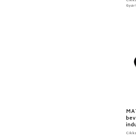
Cikk
Gyár
MA
bev
ind
Cikk