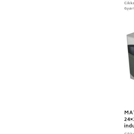
Cikk
Gyár
MAT
24×
ind