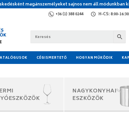
kedésként magánszemélyeket sajnos nem áll módunkban ki
+36 (1) 388 0244
H-CS: 8:00-16:30,
ATALÓGUSOK
CÉGISMERTETŐ
HOGYAN MŰKÖDIK
KA
ERMI
NAGYKONYHAI
GYÓESZKÖZÖK
ESZKÖZÖK