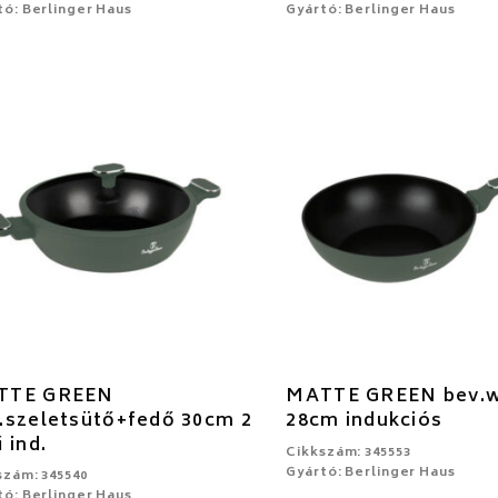
tó: Berlinger Haus
Gyártó: Berlinger Haus
TTE GREEN
MATTE GREEN bev.
.szeletsütő+fedő 30cm 2
28cm indukciós
ű ind.
Cikkszám: 345553
Gyártó: Berlinger Haus
szám: 345540
tó: Berlinger Haus