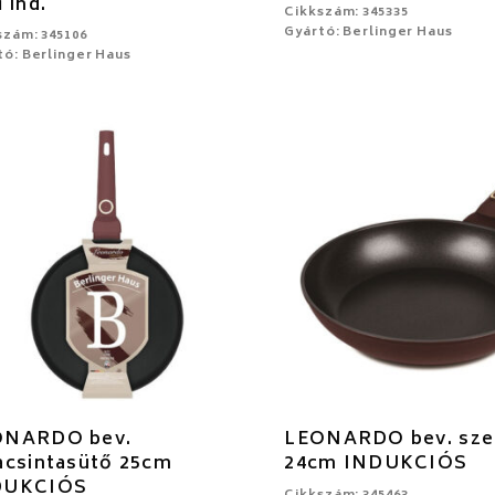
ű ind.
Cikkszám: 345335
Gyártó: Berlinger Haus
szám: 345106
tó: Berlinger Haus
ONARDO bev.
LEONARDO bev. sze
acsintasütő 25cm
24cm INDUKCIÓS
DUKCIÓS