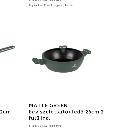
Cikkszám: 345549
Gyártó: Berlinger Haus
MATTE GREEN
,2cm
bev.szeletsütő+fedő 28cm 2
fülű ind.
Cikkszám: 345539