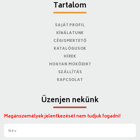
Tartalom
SAJÁT PROFIL
KÍNÁLATUNK
CÉGISMERTETŐ
KATALÓGUSOK
HÍREK
HOGYAN MŰKÖDIK?
SZÁLLÍTÁS
KAPCSOLAT
Üzenjen nekünk
Magánszemélyek jelentkezését nem tudjuk fogadni!
N
é
v