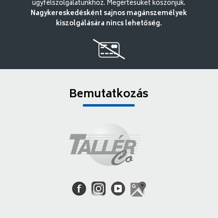
ügyfélszolgálatunkhoz. Megértésüket köszönjük.
Nagykereskedésként sajnos magánszemélyek
kiszolgálására nincs lehetőség.
Bemutatkozás