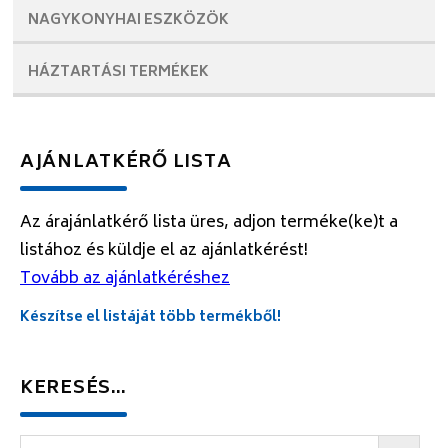
NAGYKONYHAI
ESZKÖZÖK
HÁZTARTÁSI
TERMÉKEK
AJÁNLATKÉRŐ LISTA
Az árajánlatkérő lista üres, adjon terméke(ke)t a
listához és küldje el az ajánlatkérést!
Tovább az ajánlatkéréshez
Készítse el listáját több termékből!
KERESÉS…