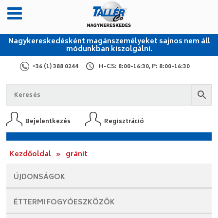
Nagykereskedésként magánszemélyeket sajnos nem áll
módunkban kiszolgálni.
+36 (1) 388 0244
H-CS: 8:00-16:30, P: 8:00-16:30
Bejelentkezés
Regisztráció
Kezdőoldal
»
gránit
ÚJDONSÁGOK
ÉTTERMI
FOGYÓESZKÖZÖK