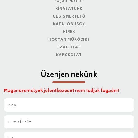
SAJÁT PROFIL
KÍNÁLATUNK
CÉGISMERTETŐ
KATALÓGUSOK
HÍREK
HOGYAN MŰKÖDIK?
SZÁLLÍTÁS
KAPCSOLAT
Üzenjen nekünk
Magánszemélyek jelentkezését nem tudjuk fogadni!
N
é
v
E
*
-
m
T
a