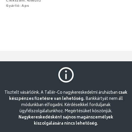
Cikkszám: 4380252
Gyártó: Aps
Tisztelt vásárlóink. A Tallér-Co nagykereskedelmi áruházban
csak
készpénzes fizetésre van lehetőség.
Bankkártyát nem áll
módunkban elfogadni. Kérdéseikkel forduljanak
ügyfélszolgálatunkhoz. Megértésüket köszönjük.
Nagykereskedésként sajnos magánszemélyek
kiszolgálására nincs lehetőség.