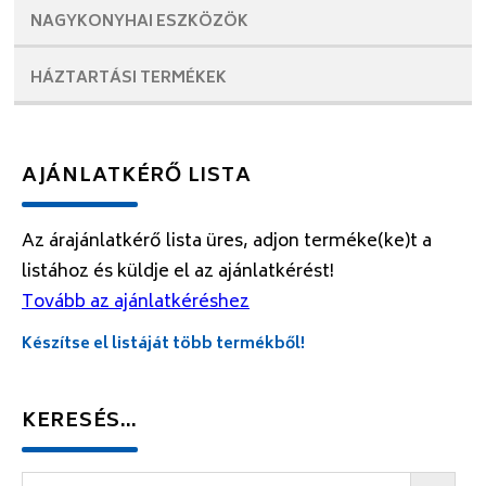
NAGYKONYHAI
ESZKÖZÖK
HÁZTARTÁSI
TERMÉKEK
AJÁNLATKÉRŐ LISTA
Az árajánlatkérő lista üres, adjon terméke(ke)t a
listához és küldje el az ajánlatkérést!
Tovább az ajánlatkéréshez
Készítse el listáját több termékből!
KERESÉS…