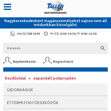
Nagykereskedésként magánszemélyeket sajnos nem áll
módunkban kiszolgálni.
+36 (1) 388 0244
H-CS: 8:00-16:30, P: 8:00-16:30
Bejelentkezés
Regisztráció
Kezdőoldal
»
expandált polipropilén
ÚJDONSÁGOK
ÉTTERMI
FOGYÓESZKÖZÖK