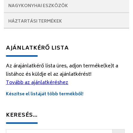
NAGYKONYHAI
ESZKÖZÖK
HÁZTARTÁSI
TERMÉKEK
AJÁNLATKÉRŐ LISTA
Az árajánlatkérő lista üres, adjon terméke(ke)t a
listához és küldje el az ajánlatkérést!
Tovább az ajánlatkéréshez
Készítse el listáját több termékből!
KERESÉS…