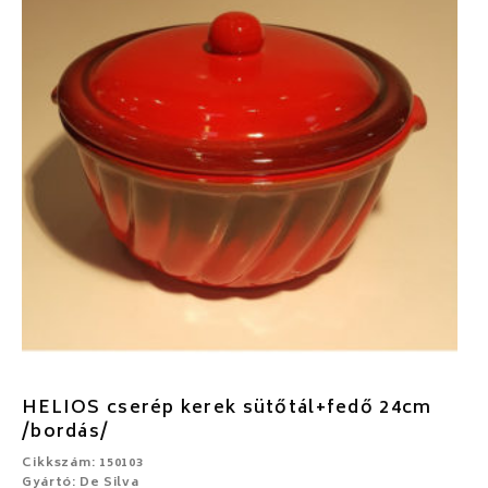
HELIOS cserép kerek sütőtál+fedő 24cm
/bordás/
Cikkszám: 150103
Gyártó: De Silva