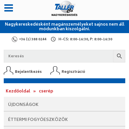
Nagykereskedésként magánszemélyeket sajnos nem áll
módunkban kiszolgálni.
+36 (1) 388 0244
H-CS: 8:00-16:30, P: 8:00-16:30
Bejelentkezés
Regisztráció
Kezdőoldal
»
cserép
ÚJDONSÁGOK
ÉTTERMI
FOGYÓESZKÖZÖK