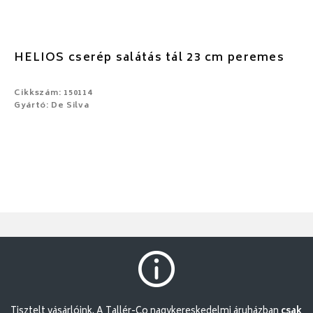
HELIOS cserép salátás tál 23 cm peremes
Cikkszám: 150114
Gyártó: De Silva
Tisztelt vásárlóink. A Tallér-Co nagykereskedelmi áruházban
csak