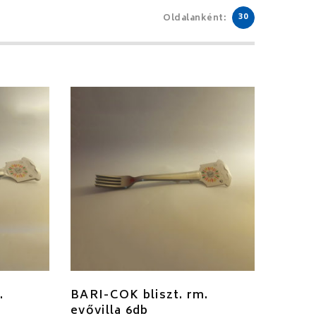
30
Oldalanként:
.
BARI-COK bliszt. rm.
evővilla 6db