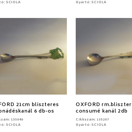
tó: SCIOLA
Gyártó: SCIOLA
ORD 21cm bliszteres
OXFORD rm.bliszter
onádéskanál 6 db-os
consumé kanál 2db
szám: 135040
Cikkszám: 135207
tó: SCIOLA
Gyártó: SCIOLA