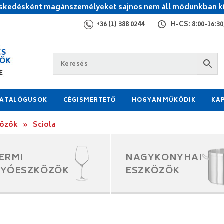
kedésként magánszemélyeket sajnos nem áll módunkban ki
+36 (1) 388 0244
H-CS: 8:00-16:30,
ATALÓGUSOK
CÉGISMERTETŐ
HOGYAN MŰKÖDIK
KA
közök
»
Sciola
ERMI
NAGYKONYHAI
GYÓESZKÖZÖK
ESZKÖZÖK