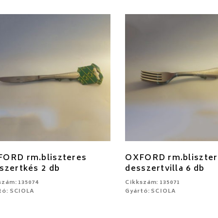
ORD rm.bliszteres
OXFORD rm.bliszter
szertkés 2 db
desszertvilla 6 db
szám: 135074
Cikkszám: 135071
tó: SCIOLA
Gyártó: SCIOLA