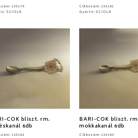
szám: 135179
Cikkszám: 135181
tó: SCIOLA
Gyártó: SCIOLA
I-COK bliszt. rm.
BARI-COK bliszt. rm
éskanál 6db
mokkakanál 6db
szám: 135182
Cikkszám: 135183