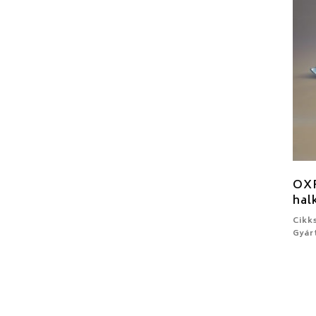
OXF
hal
Cikk
Gyár