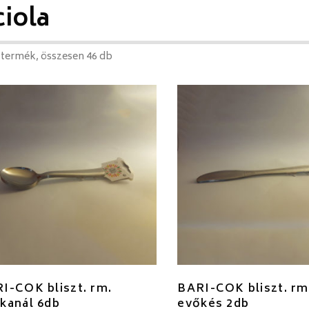
ciola
 termék, összesen 46 db
I-COK bliszt. rm.
BARI-COK bliszt. rm
kanál 6db
evőkés 2db