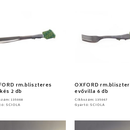
ORD rm.bliszteres
OXFORD rm.bliszter
kés 2 db
evővilla 6 db
szám: 135068
Cikkszám: 135067
tó: SCIOLA
Gyártó: SCIOLA