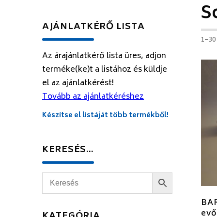
S
AJÁNLATKÉRŐ LISTA
1–30
Az árajánlatkérő lista üres, adjon
terméke(ke)t a listához és küldje
el az ajánlatkérést!
Tovább az ajánlatkéréshez
Készítse el listáját több termékből!
KERESÉS…
BAR
evő
KATEGÓRIA