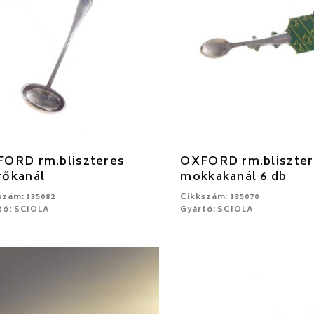
ORD rm.bliszteres
OXFORD rm.bliszter
őkanál
mokkakanál 6 db
szám: 135082
Cikkszám: 135070
tó: SCIOLA
Gyártó: SCIOLA