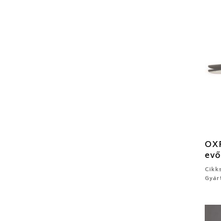
OXF
evő
Cikk
Gyár