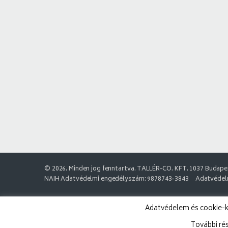
© 2026. Minden jog fenntartva. TALLÉR-CO. KFT. 1037 Budapes
NAIH Adatvédelmi engedélyszám: 9878743-3843
Adatvédelm
Adatvédelem és cookie-k:
További ré