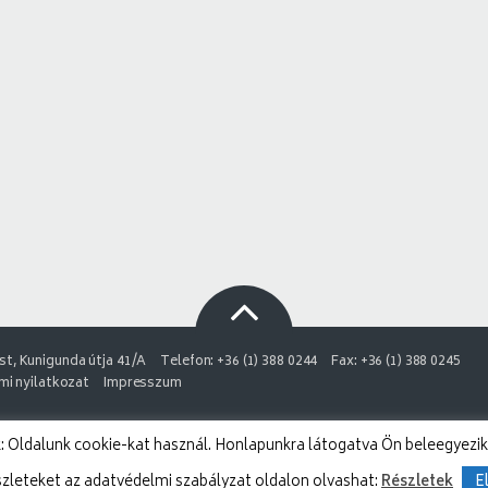
t, Kunigunda útja 41/A
Telefon: +36 (1) 388 0244
Fax: +36 (1) 388 0245
i nyilatkozat
Impresszum
 Oldalunk cookie-kat használ. Honlapunkra látogatva Ön beleegyezik
szleteket az adatvédelmi szabályzat oldalon olvashat:
Részletek
E