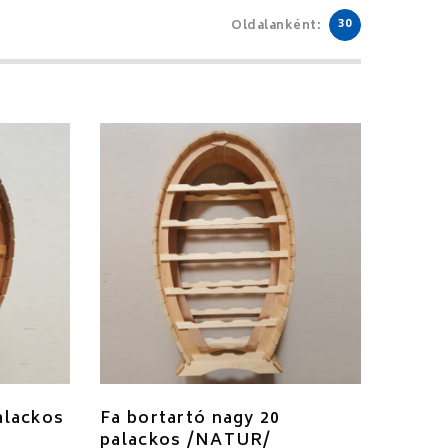
30
Oldalanként:
palackos
Fa bortartó nagy 20
palackos /NATUR/