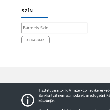
SZÍN
ALKALMAZ
Tisztelt vásárlóink. A Tallér-Co nagykereske
Bankkártyát nem áll módunkban elfogadni. Ké
köszönjük.