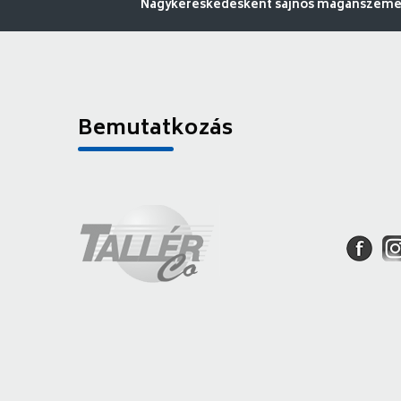
Nagykereskedésként sajnos magánszemély
Bemutatkozás