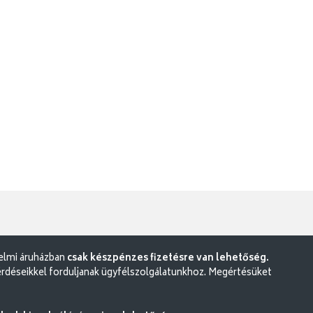
delmi áruházban
csak készpénzes fizetésre van lehetőség.
rdéseikkel forduljanak ügyfélszolgálatunkhoz. Megértésüket