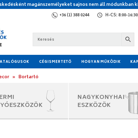
kedésként magánszemélyeket sajnos nem áll módunkban ki
+36 (1) 388 0244
H-CS: 8:00-16:30,
ATALÓGUSOK
CÉGISMERTETŐ
HOGYAN MŰKÖDIK
KA
ecor
»
Bortartó
ERMI
NAGYKONYHAI
GYÓESZKÖZÖK
ESZKÖZÖK