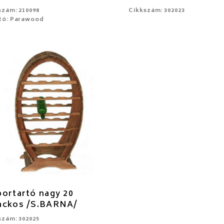
szám: 210098
Cikkszám: 302023
tó: Parawood
bortartó nagy 20
ackos /S.BARNA/
szám: 302025