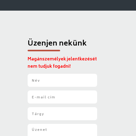
Üzenjen nekünk
Magánszemélyek jelentkezését
nem tudjuk fogadni!
N
é
v
E
*
-
m
T
a
á
i
r
l
Ü
g
*
z
y