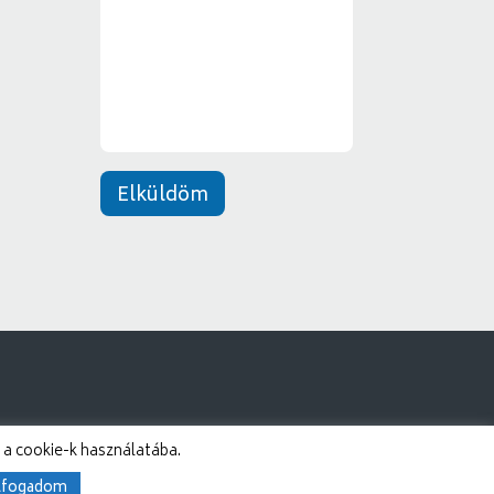
e
*
n
e
t
*
Elküldöm
 a cookie-k használatába.
lfogadom