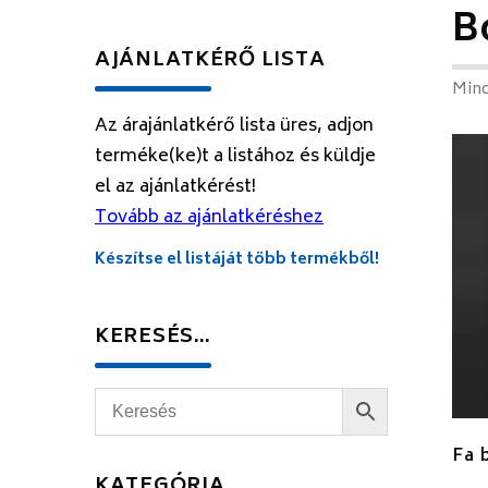
B
AJÁNLATKÉRŐ LISTA
Mind
Az árajánlatkérő lista üres, adjon
terméke(ke)t a listához és küldje
el az ajánlatkérést!
Tovább az ajánlatkéréshez
Készítse el listáját több termékből!
KERESÉS…
Fa 
KATEGÓRIA