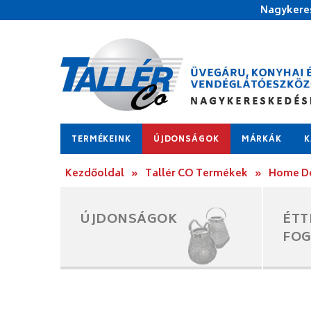
Nagykeres
TERMÉKEINK
ÚJDONSÁGOK
MÁRKÁK
K
Kezdőoldal
»
Tallér CO Termékek
»
Home D
ÚJDONSÁGOK
ÉTT
FO