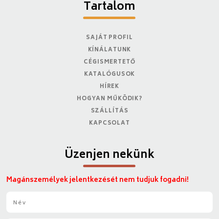
Tartalom
SAJÁT PROFIL
KÍNÁLATUNK
CÉGISMERTETŐ
KATALÓGUSOK
HÍREK
HOGYAN MŰKÖDIK?
SZÁLLÍTÁS
KAPCSOLAT
Üzenjen nekünk
Magánszemélyek jelentkezését nem tudjuk fogadni!
N
é
v