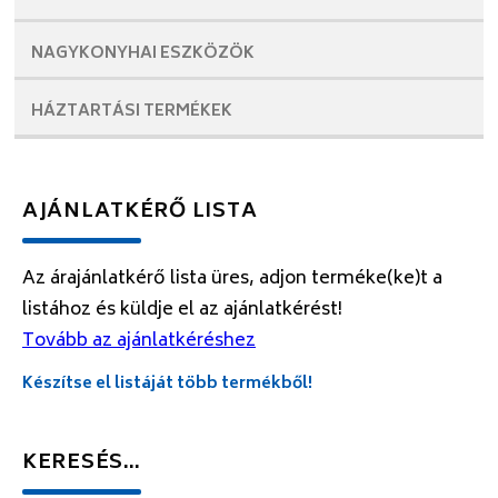
NAGYKONYHAI
ESZKÖZÖK
HÁZTARTÁSI
TERMÉKEK
AJÁNLATKÉRŐ LISTA
Az árajánlatkérő lista üres, adjon terméke(ke)t a
listához és küldje el az ajánlatkérést!
Tovább az ajánlatkéréshez
Készítse el listáját több termékből!
KERESÉS…