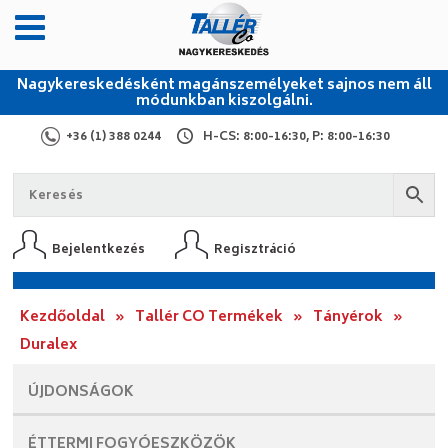
Nagykereskedésként magánszemélyeket sajnos nem áll
módunkban kiszolgálni.
+36 (1) 388 0244
H-CS: 8:00-16:30, P: 8:00-16:30
Bejelentkezés
Regisztráció
Kezdőoldal
»
Tallér CO Termékek
»
Tányérok
»
Duralex
ÚJDONSÁGOK
ÉTTERMI
FOGYÓESZKÖZÖK