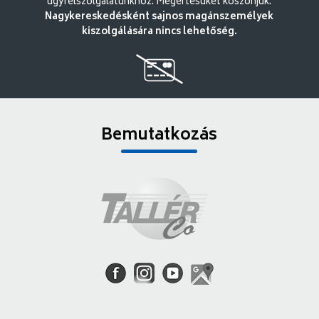
ügyfélszolgálatunkhoz. Megértésüket köszönjük.
Nagykereskedésként sajnos magánszemélyek
kiszolgálására nincs lehetőség.
Bemutatkozás