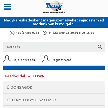
Nagykereskedésként magánszemélyeket sajnos nem áll
módunkban kiszolgálni.
+36 (1) 388 0244
H-CS: 8:00-16:30, P: 8:00-16:30
Bejelentkezés
Regisztráció
Kezdőoldal
»
TOWN
ÚJDONSÁGOK
ÉTTERMI
FOGYÓESZKÖZÖK