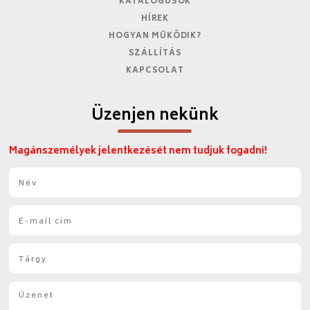
KATALÓGUSOK
HÍREK
HOGYAN MŰKÖDIK?
SZÁLLÍTÁS
KAPCSOLAT
Üzenjen nekünk
Magánszemélyek jelentkezését nem tudjuk fogadni!
N
é
v
E
*
-
m
T
a
á
i
r
l
Ü
g
*
z
y