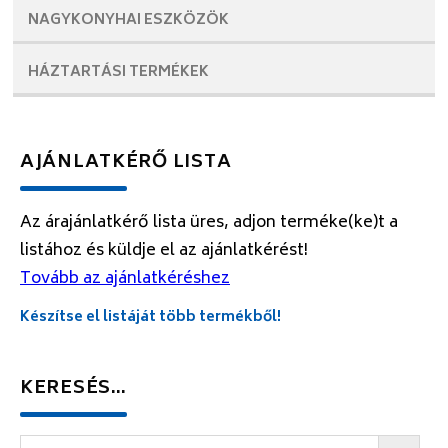
NAGYKONYHAI
ESZKÖZÖK
HÁZTARTÁSI
TERMÉKEK
AJÁNLATKÉRŐ LISTA
Az árajánlatkérő lista üres, adjon terméke(ke)t a
listához és küldje el az ajánlatkérést!
Tovább az ajánlatkéréshez
Készítse el listáját több termékből!
KERESÉS…