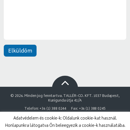
e
*
n
e
t
*
Elküldöm
© 2026. Minden jog fenntartva. TALLÉR-CO. KFT. 1037 Budapest,
Kunigunda útja 41/A
Telefon: +36 (1) 388 0244
Fax: +36 (1) 388 0245
Adatvédelem és cookie-k: Oldalunk cookie-kat használ.
NAIH Adatvédelmi engedélyszám: 9878743-3843
Honlapunkra látogatva Ön beleegyezik a cookie-k használatába.
Adatvédelmi nyilatkozat
Impresszum