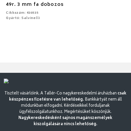
49r. 3 mm fa dobozos
Cikkszám: 430535
Gyártó: Salvinelli
Tisztelt vásárlóink. A Tallér-Co nagykereskedelmi áruházban
csak
készpénzes fizetésre van lehetőség.
Bankkártyát nem áll
módunkban elfogadni. Kérdéseikkel forduljanak
ügyfélszolgálatunkhoz. Megértésüket köszönjük.
Nagykereskedésként sajnos magánszemélyek
kiszolgálására nincs lehetőség.