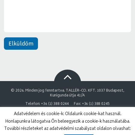
e
t
*
Elküldöm
© 2026. Minden jog fenntartva. TALLÉR-CO. KFT. 1037 Budapest,
Kunigunda útja 41/A
Telefon: +36 (1) 388 0244
Fax: +36 (1) 388 0245
Adatvédelem és cookie-k: Oldalunk cookie-kat használ.
NAIH Adatvédelmi engedélyszám: 9878743-3843
Honlapunkra látogatva Ön beleegyezik a cookie-k használatába.
Adatvédelmi nyilatkozat
Impresszum
További részleteket az adatvédelmi szabályzat oldalon olvashat: