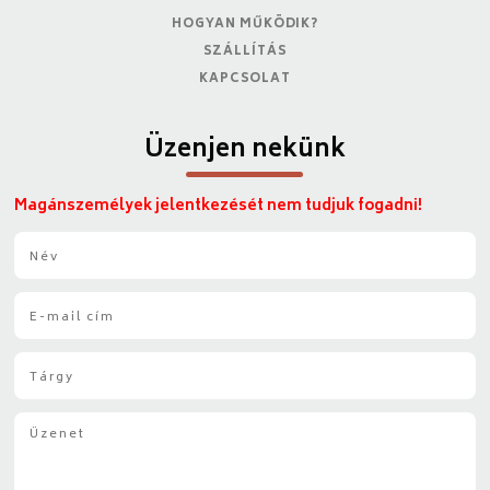
HOGYAN MŰKÖDIK?
SZÁLLÍTÁS
KAPCSOLAT
Üzenjen nekünk
Magánszemélyek jelentkezését nem tudjuk fogadni!
N
é
v
E
*
-
m
T
a
á
i
r
l
Ü
g
*
z
y
e
*
n