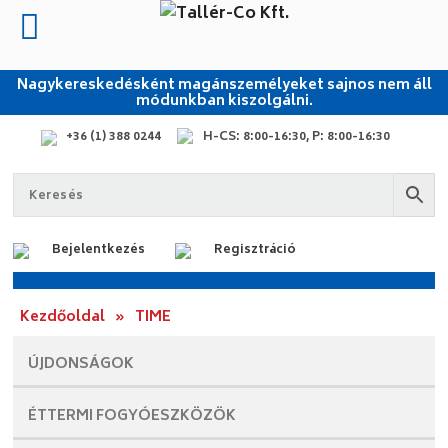
Nagykereskedésként magánszemélyeket sajnos nem áll
módunkban kiszolgálni.
+36 (1) 388 0244
H-CS: 8:00-16:30, P: 8:00-16:30
Bejelentkezés
Regisztráció
Kezdőoldal
»
TIME
ÚJDONSÁGOK
ÉTTERMI
FOGYÓESZKÖZÖK