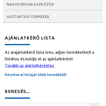
NAGYKONYHAI
ESZKÖZÖK
HÁZTARTÁSI
TERMÉKEK
AJÁNLATKÉRŐ LISTA
Az árajánlatkérő lista üres, adjon terméke(ke)t a
listához és küldje el az ajánlatkérést!
Tovább az ajánlatkéréshez
Készítse el listáját több termékből!
KERESÉS…