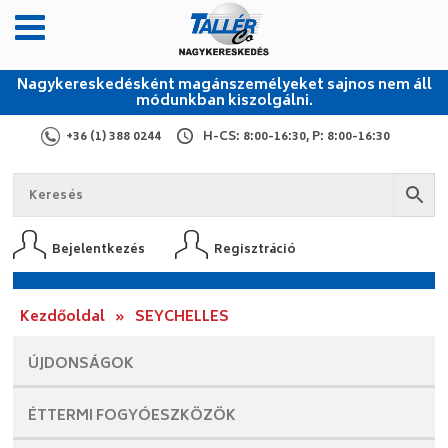
Nagykereskedésként magánszemélyeket sajnos nem áll
módunkban kiszolgálni.
+36 (1) 388 0244
H-CS: 8:00-16:30, P: 8:00-16:30
Bejelentkezés
Regisztráció
Kezdőoldal
»
SEYCHELLES
ÚJDONSÁGOK
ÉTTERMI
FOGYÓESZKÖZÖK