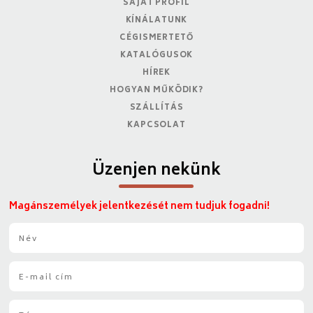
SAJÁT PROFIL
KÍNÁLATUNK
CÉGISMERTETŐ
KATALÓGUSOK
HÍREK
HOGYAN MŰKÖDIK?
SZÁLLÍTÁS
KAPCSOLAT
Üzenjen nekünk
Magánszemélyek jelentkezését nem tudjuk fogadni!
N
é
v
E
*
-
m
T
a