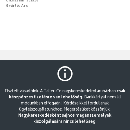
Cikkszám: 503310
Gyártó: Arc
Tisztelt vásárlóink. A Tallér-Co nagykereskedelmi áruházban
csak
készpénzes fizetésre van lehetőség.
Bankkártyát nem áll
módunkban elfogadni. Kérdéseikkel forduljanak
ügyfélszolgálatunkhoz. Megértésüket köszönjük.
Nagykereskedésként sajnos magánszemélyek
kiszolgálására nincs lehetőség.