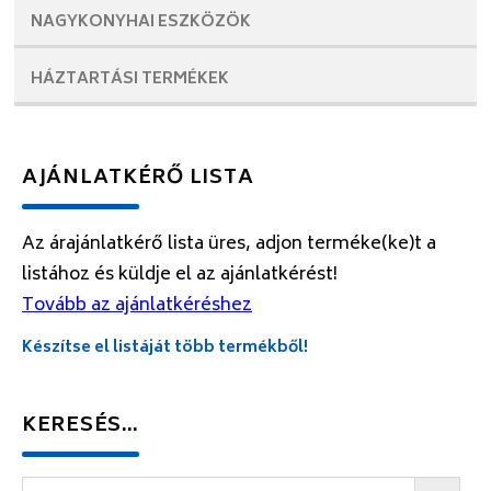
NAGYKONYHAI
ESZKÖZÖK
HÁZTARTÁSI
TERMÉKEK
AJÁNLATKÉRŐ LISTA
Az árajánlatkérő lista üres, adjon terméke(ke)t a
listához és küldje el az ajánlatkérést!
Tovább az ajánlatkéréshez
Készítse el listáját több termékből!
KERESÉS…