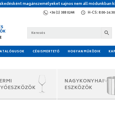
kedésként magánszemélyeket sajnos nem áll módunkban ki
+36 (1) 388 0244
H-CS: 8:00-16:30,
ATALÓGUSOK
CÉGISMERTETŐ
HOGYAN MŰKÖDIK
KA
ERMI
NAGYKONYHAI
GYÓESZKÖZÖK
ESZKÖZÖK