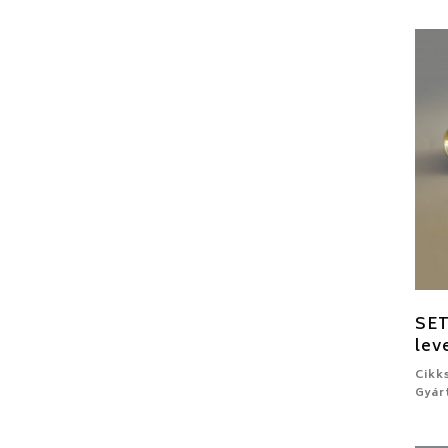
SE
lev
Cikk
Gyár