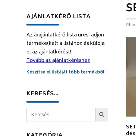
S
AJÁNLATKÉRŐ LISTA
Mind
Az árajánlatkérő lista üres, adjon
terméke(ke)t a listához és küldje
el az ajánlatkérést!
Tovább az ajánlatkéréshez
Készítse el listáját több termékből!
KERESÉS…
SE
des
KATEGÓRIA