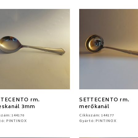
TTECENTO rm.
SETTECENTO rm.
eskanál 3mm
merőkanál
szám: 144170
Cikkszám: 144177
tó: PINTINOX
Gyártó: PINTINOX