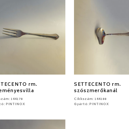
TTECENTO rm.
SETTECENTO rm.
eményesvilla
szószmerőkanál
szám: 144178
Cikkszám: 144188
tó: PINTINOX
Gyártó: PINTINOX