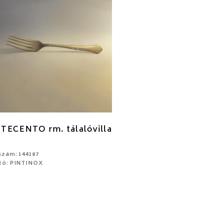
TECENTO rm. tálalóvilla
szám: 144187
tó: PINTINOX