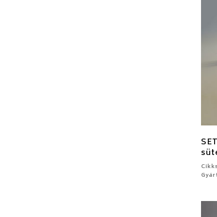
SE
süt
Cikk
Gyár