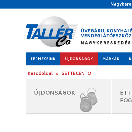
Nagykeres
TERMÉKEINK
ÚJDONSÁGOK
MÁRKÁK
K
Kezdőoldal
»
SETTECENTO
ÚJDONSÁGOK
ÉTT
FO