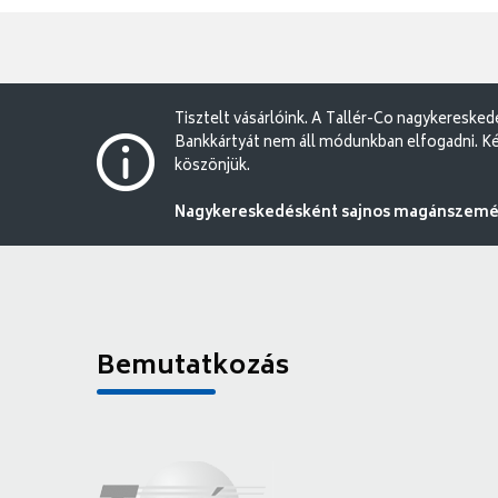
Tisztelt vásárlóink. A Tallér-Co nagykereske
Bankkártyát nem áll módunkban elfogadni. Ké
köszönjük.
Nagykereskedésként sajnos magánszemély
Bemutatkozás