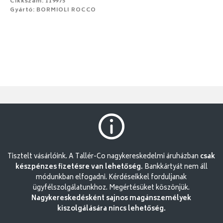
Cikkszám: 119975
Gyártó: BORMIOLI ROCCO
Tisztelt vásárlóink. A Tallér-Co nagykereskedelmi áruházban
csak
készpénzes fizetésre van lehetőség.
Bankkártyát nem áll
módunkban elfogadni. Kérdéseikkel forduljanak
ügyfélszolgálatunkhoz. Megértésüket köszönjük.
Nagykereskedésként sajnos magánszemélyek
kiszolgálására nincs lehetőség.