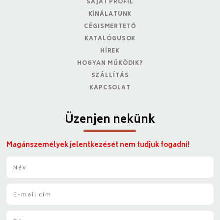
SAJÁT PROFIL
KÍNÁLATUNK
CÉGISMERTETŐ
KATALÓGUSOK
HÍREK
HOGYAN MŰKÖDIK?
SZÁLLÍTÁS
KAPCSOLAT
Üzenjen nekünk
Magánszemélyek jelentkezését nem tudjuk fogadni!
N
é
v
E
*
-
m
T
a