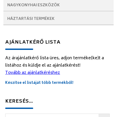
NAGYKONYHAI
ESZKÖZÖK
HÁZTARTÁSI
TERMÉKEK
AJÁNLATKÉRŐ LISTA
Az árajánlatkérő lista üres, adjon terméke(ke)t a
listához és küldje el az ajánlatkérést!
Tovább az ajánlatkéréshez
Készítse el listáját több termékből!
KERESÉS…