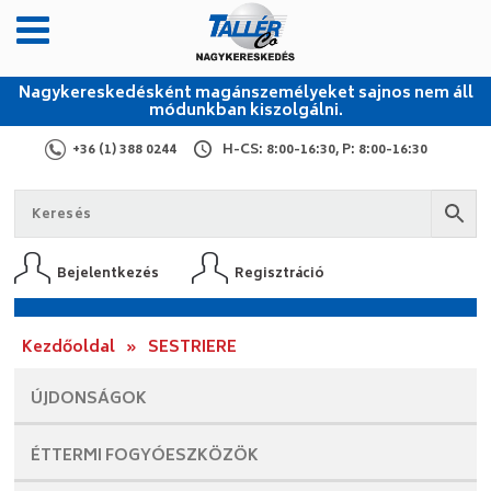
Nagykereskedésként magánszemélyeket sajnos nem áll
módunkban kiszolgálni.
+36 (1) 388 0244
H-CS: 8:00-16:30, P: 8:00-16:30
Bejelentkezés
Regisztráció
Kezdőoldal
»
SESTRIERE
ÚJDONSÁGOK
ÉTTERMI
FOGYÓESZKÖZÖK