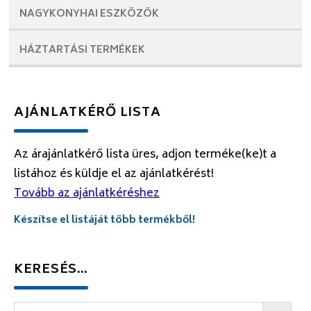
NAGYKONYHAI
ESZKÖZÖK
HÁZTARTÁSI
TERMÉKEK
AJÁNLATKÉRŐ LISTA
Az árajánlatkérő lista üres, adjon terméke(ke)t a
listához és küldje el az ajánlatkérést!
Tovább az ajánlatkéréshez
Készítse el listáját több termékből!
KERESÉS…