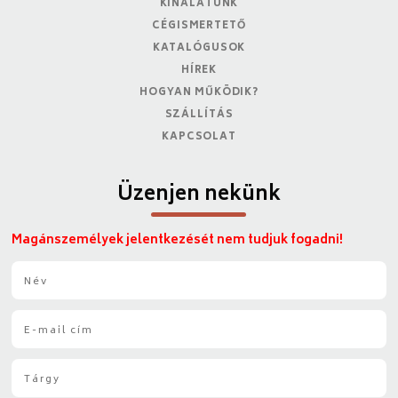
KÍNÁLATUNK
CÉGISMERTETŐ
KATALÓGUSOK
HÍREK
HOGYAN MŰKÖDIK?
SZÁLLÍTÁS
KAPCSOLAT
Üzenjen nekünk
Magánszemélyek jelentkezését nem tudjuk fogadni!
N
é
v
E
*
-
m
T
a
á
i