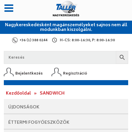
Nagykereskedésként magánszemélyeket sajnos nem áll
módunkban kiszolgálni.
+36 (1) 388 0244
H-CS: 8:00-16:30, P: 8:00-16:30
Bejelentkezés
Regisztráció
Kezdőoldal
»
SANDWICH
ÚJDONSÁGOK
ÉTTERMI
FOGYÓESZKÖZÖK