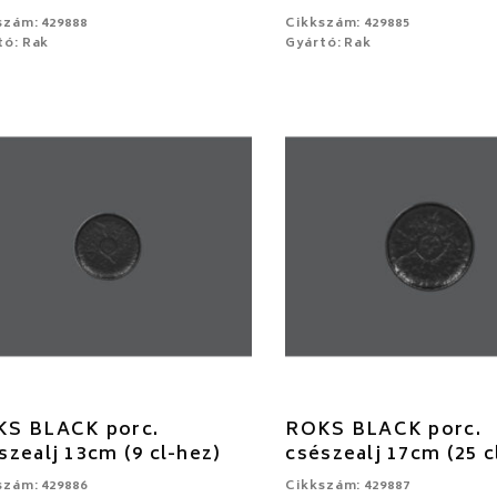
szám: 429888
Cikkszám: 429885
tó: Rak
Gyártó: Rak
S BLACK porc.
ROKS BLACK porc.
szealj 13cm (9 cl-hez)
csészealj 17cm (25 c
szám: 429886
Cikkszám: 429887