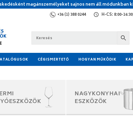
kedésként magánszemélyeket sajnos nem áll módunkban ki
+36 (1) 388 0244
H-CS: 8:00-16:30,
ATALÓGUSOK
CÉGISMERTETŐ
HOGYAN MŰKÖDIK
KA
ERMI
NAGYKONYHAI
GYÓESZKÖZÖK
ESZKÖZÖK