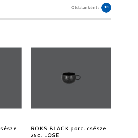
30
Oldalanként:
csésze
ROKS BLACK porc. csésze
25cl LOSE