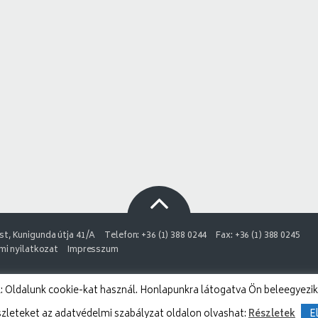
t, Kunigunda útja 41/A
Telefon: +36 (1) 388 0244
Fax: +36 (1) 388 0245
i nyilatkozat
Impresszum
 Oldalunk cookie-kat használ. Honlapunkra látogatva Ön beleegyezik
szleteket az adatvédelmi szabályzat oldalon olvashat:
Részletek
E