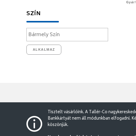
Gyár
SZÍN
ALKALMAZ
Tisztelt vásárlóink. A Tallér-Co nagykereske
Bankkártyát nem áll módunkban elfogadni. Ké
köszönjük.