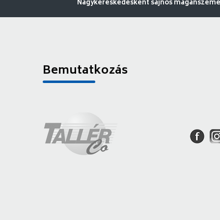
Nagykereskedésként sajnos magánszemély
Bemutatkozás