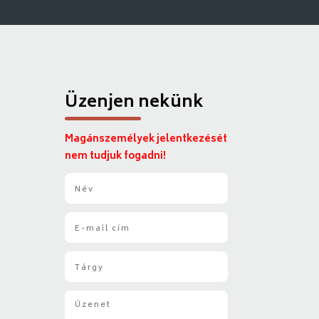
Üzenjen nekünk
Magánszemélyek jelentkezését
nem tudjuk fogadni!
N
é
v
E
*
-
m
T
a
á
i
r
l
Ü
g
*
z
y