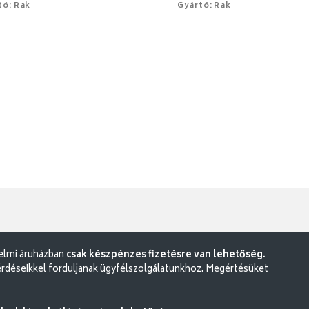
tó: Rak
Gyártó: Rak
delmi áruházban
csak készpénzes fizetésre van lehetőség.
rdéseikkel forduljanak ügyfélszolgálatunkhoz. Megértésüket