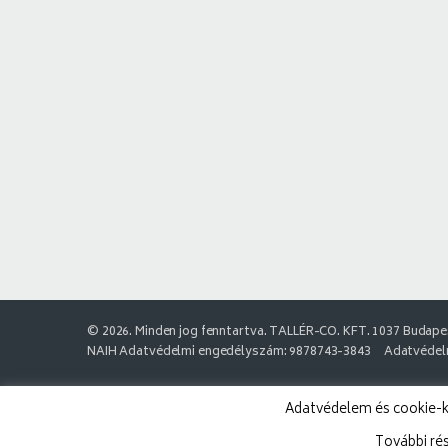
© 2026. Minden jog fenntartva. TALLÉR-CO. KFT. 1037 Budapes
NAIH Adatvédelmi engedélyszám: 9878743-3843
Adatvédelm
Adatvédelem és cookie-k:
További ré