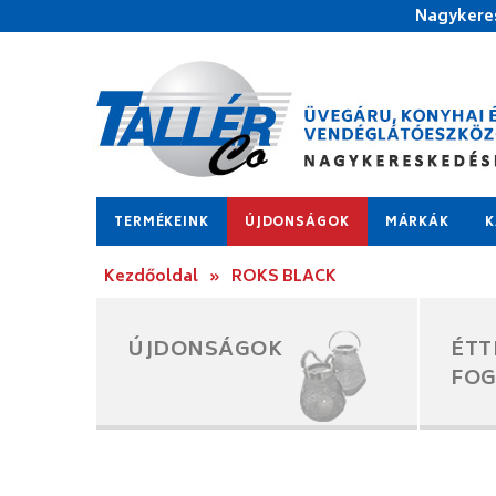
Nagykeres
TERMÉKEINK
ÚJDONSÁGOK
MÁRKÁK
K
Kezdőoldal
»
ROKS BLACK
ÚJDONSÁGOK
ÉTT
FO