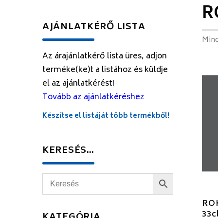
R
AJÁNLATKÉRŐ LISTA
Mind
Az árajánlatkérő lista üres, adjon
terméke(ke)t a listához és küldje
el az ajánlatkérést!
Tovább az ajánlatkéréshez
Készítse el listáját több termékből!
KERESÉS…
ROK
33c
KATEGÓRIA