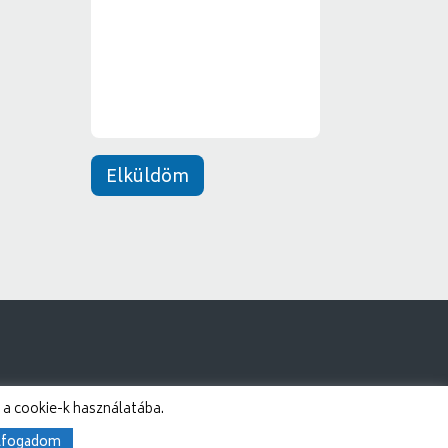
e
*
n
e
t
*
Elküldöm
 a cookie-k használatába.
lfogadom