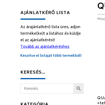
Q
AJÁNLATKÉRŐ LISTA
Mind
Az árajánlatkérő lista üres, adjon
terméke(ke)t a listához és küldje
el az ajánlatkérést!
Tovább az ajánlatkéréshez
Készítse el listáját több termékből!
KERESÉS…
QU
+te
KATEGÓRIA