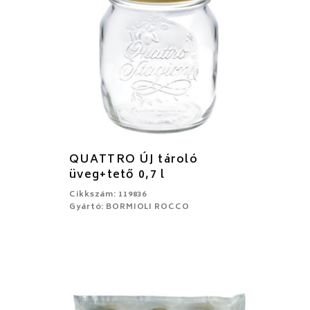
QUATTRO ÚJ tároló
üveg+tető 0,7 l
Cikkszám: 119836
Gyártó: BORMIOLI ROCCO