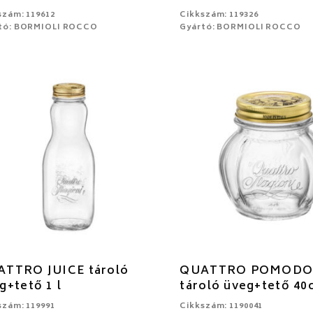
szám: 119612
Cikkszám: 119326
tó: BORMIOLI ROCCO
Gyártó: BORMIOLI ROCCO
TTRO JUICE tároló
QUATTRO POMOD
g+tető 1 l
tároló üveg+tető 40c
szám: 119991
Cikkszám: 1190041