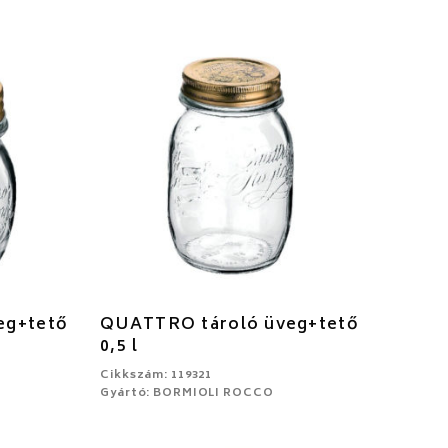
eg+tető
QUATTRO tároló üveg+tető
0,5 l
Cikkszám: 119321
Gyártó: BORMIOLI ROCCO