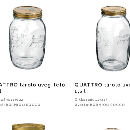
TTRO tároló üveg+tető
QUATTRO tároló üv
l
1,5 l
szám: 119322
Cikkszám: 119324
tó: BORMIOLI ROCCO
Gyártó: BORMIOLI ROCCO