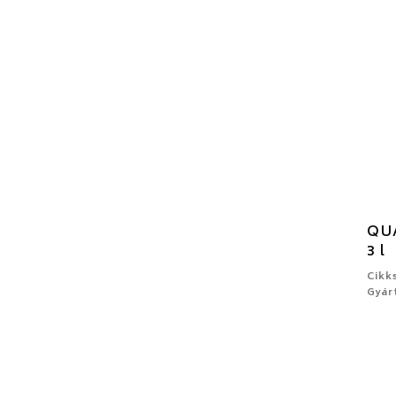
QUA
3 l
Cikk
Gyár