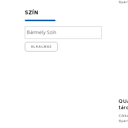
Gyár
SZÍN
ALKALMAZ
QU
tár
Cikk
Gyár