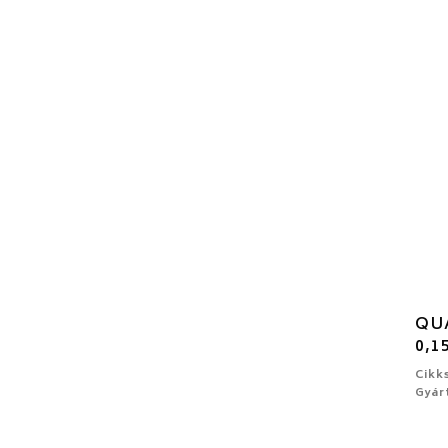
QUA
0,15
Cikk
Gyár