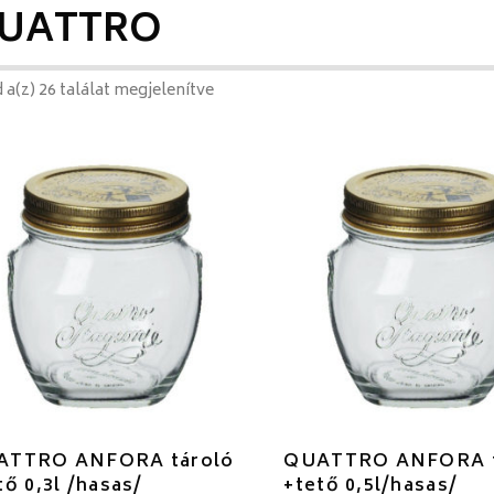
UATTRO
 a(z) 26 találat megjelenítve
ATTRO ANFORA tároló
QUATTRO ANFORA t
tő 0,3l /hasas/
+tető 0,5l/hasas/