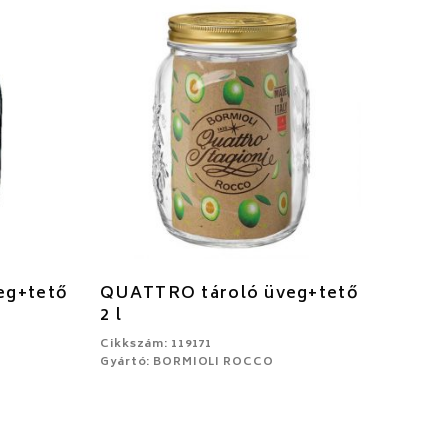
eg+tető
QUATTRO tároló üveg+tető
2 l
Cikkszám: 119171
Gyártó: BORMIOLI ROCCO