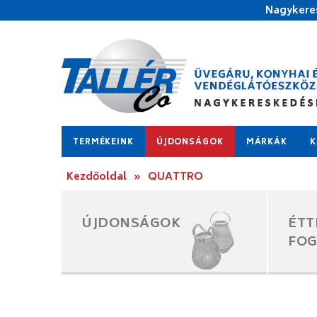
Nagykeres
TERMÉKEINK
ÚJDONSÁGOK
MÁRKÁK
K
Kezdőoldal
»
QUATTRO
ÚJDONSÁGOK
ÉTT
FO