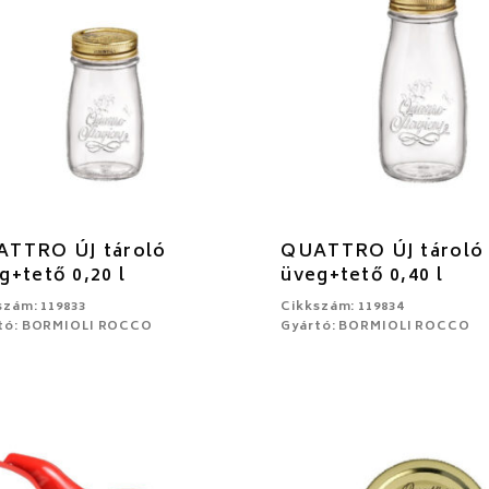
TTRO ÚJ tároló
QUATTRO ÚJ tároló
g+tető 0,20 l
üveg+tető 0,40 l
szám: 119833
Cikkszám: 119834
tó: BORMIOLI ROCCO
Gyártó: BORMIOLI ROCCO