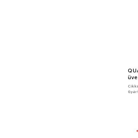
QUA
üve
Cikk
Gyár