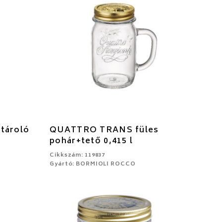
ároló
QUATTRO TRANS füles
pohár+tető 0,415 l
Cikkszám: 119837
Gyártó: BORMIOLI ROCCO