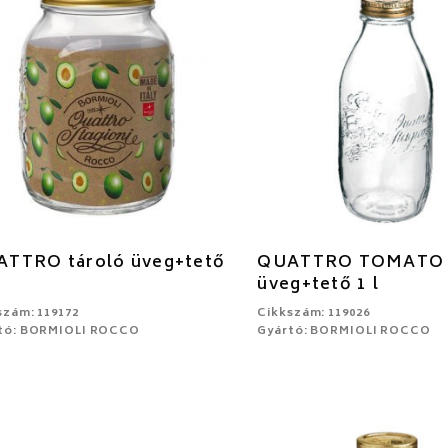
TTRO tároló üveg+tető
QUATTRO TOMATO t
üveg+tető 1 l
szám: 119172
Cikkszám: 119026
tó: BORMIOLI ROCCO
Gyártó: BORMIOLI ROCCO