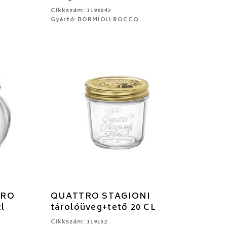
Cikkszám: 1190042
Gyártó: BORMIOLI ROCCO
ORO
QUATTRO STAGIONI
l
tárolóüveg+tető 20 CL
Cikkszám: 119152