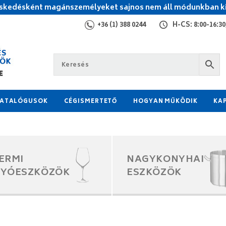
kedésként magánszemélyeket sajnos nem áll módunkban ki
+36 (1) 388 0244
H-CS: 8:00-16:30,
ATALÓGUSOK
CÉGISMERTETŐ
HOGYAN MŰKÖDIK
KA
ERMI
NAGYKONYHAI
GYÓESZKÖZÖK
ESZKÖZÖK