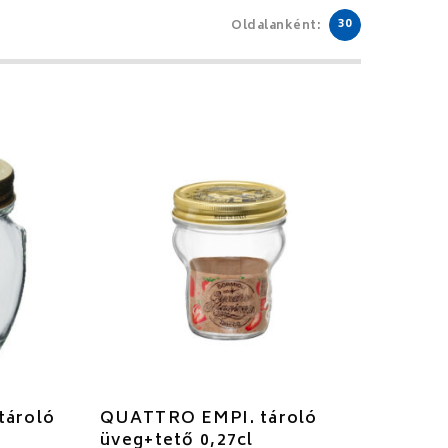
30
Oldalanként:
ároló
QUATTRO EMPI. tároló
üveg+tető 0,27cl