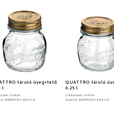
TTRO tároló üveg+tető
QUATTRO tároló üv
 l
0,25 l
szám: 119320
Cikkszám: 119734
tó: BORMIOLI ROCCO
Gyártó: BORMIOLI ROCCO