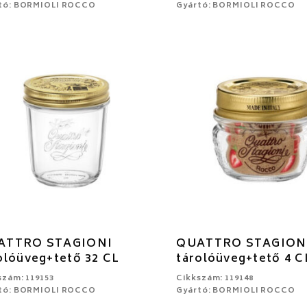
tó: BORMIOLI ROCCO
Gyártó: BORMIOLI ROCCO
ATTRO STAGIONI
QUATTRO STAGION
olóüveg+tető 32 CL
tárolóüveg+tető 4 C
szám: 119153
Cikkszám: 119148
tó: BORMIOLI ROCCO
Gyártó: BORMIOLI ROCCO