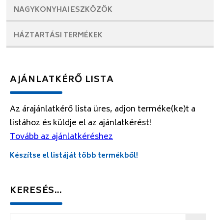
NAGYKONYHAI
ESZKÖZÖK
HÁZTARTÁSI
TERMÉKEK
AJÁNLATKÉRŐ LISTA
Az árajánlatkérő lista üres, adjon terméke(ke)t a
listához és küldje el az ajánlatkérést!
Tovább az ajánlatkéréshez
Készítse el listáját több termékből!
KERESÉS…