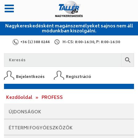
Nagykereskedésként magánszemélyeket sajnos nem áll
módunkban kiszolgálni.
+36 (1) 388 0244
H-CS: 8:00-16:30, P: 8:00-16:30
Bejelentkezés
Regisztráció
Kezdőoldal
»
PROFESS
ÚJDONSÁGOK
ÉTTERMI
FOGYÓESZKÖZÖK