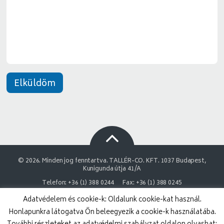
n
e
t
*
Elküldöm
© 2026. Minden jog fenntartva. TALLÉR-CO. KFT. 1037 Budapest,
Kunigunda útja 41/A
Telefon: +36 (1) 388 0244
Fax: +36 (1) 388 0245
Adatvédelem és cookie-k: Oldalunk cookie-kat használ.
NAIH Adatvédelmi engedélyszám: 9878743-3843
Honlapunkra látogatva Ön beleegyezik a cookie-k használatába.
Adatvédelmi nyilatkozat
Impresszum