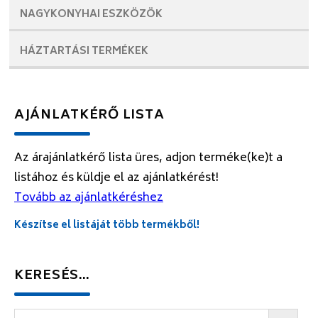
NAGYKONYHAI
ESZKÖZÖK
HÁZTARTÁSI
TERMÉKEK
AJÁNLATKÉRŐ LISTA
Az árajánlatkérő lista üres, adjon terméke(ke)t a
listához és küldje el az ajánlatkérést!
Tovább az ajánlatkéréshez
Készítse el listáját több termékből!
KERESÉS…