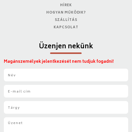
HÍREK
HOGYAN MŰKÖDIK?
SZÁLLÍTÁS
KAPCSOLAT
Üzenjen nekünk
Magánszemélyek jelentkezését nem tudjuk fogadni!
N
é
v
E
*
-
m
T
a
á
i
r
l
Ü
g
*
z
y
e
*