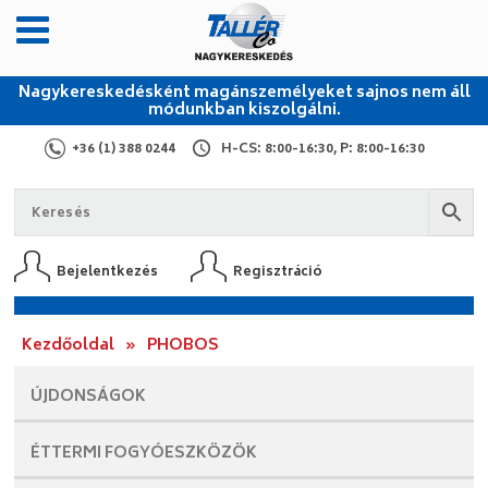
Nagykereskedésként magánszemélyeket sajnos nem áll
módunkban kiszolgálni.
+36 (1) 388 0244
H-CS: 8:00-16:30, P: 8:00-16:30
Bejelentkezés
Regisztráció
Kezdőoldal
»
PHOBOS
ÚJDONSÁGOK
ÉTTERMI
FOGYÓESZKÖZÖK