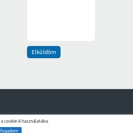
e
*
n
e
t
*
Elküldöm
 a cookie-k használatába.
lfogadom