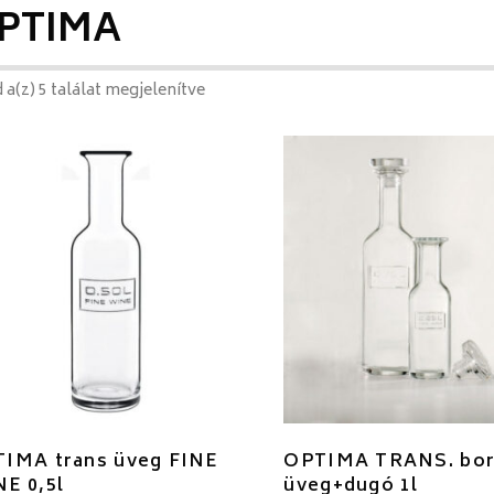
PTIMA
 a(z) 5 találat megjelenítve
IMA trans üveg FINE
OPTIMA TRANS. bo
E 0,5l
üveg+dugó 1l