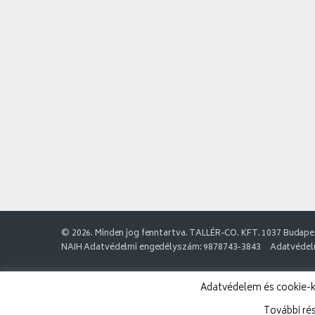
© 2026. Minden jog fenntartva. TALLÉR-CO. KFT. 1037 Budapes
NAIH Adatvédelmi engedélyszám: 9878743-3843
Adatvédelm
Adatvédelem és cookie-k:
További ré