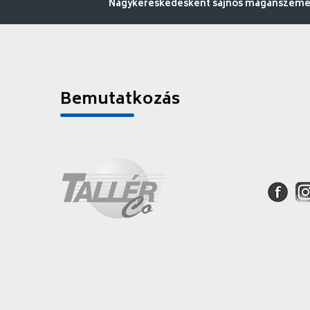
Nagykereskedésként sajnos magánszemély
Bemutatkozás