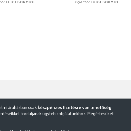
tó: LUIGI BORMIOLI
Gyártó: LUIGI BORMIOLI
delmi áruházban
csak készpénzes fizetésre van lehetőség.
rdéseikkel forduljanak ügyfélszolgálatunkhoz. Megértésüket