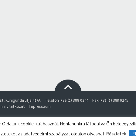
t, Kunigunda útja 41/A
Telefon: +36 (1) 388 0244
Fax: +36 (1) 388 0245
i nyilatkozat
Impresszum
 Oldalunk cookie-kat használ. Honlapunkra látogatva Ön beleegyezik
szleteket az adatvédelmi szabályzat oldalon olvashat:
Részletek
E