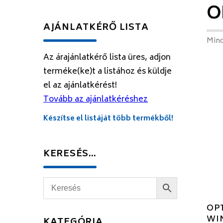
O
AJÁNLATKÉRŐ LISTA
Mind
Az árajánlatkérő lista üres, adjon
terméke(ke)t a listához és küldje
el az ajánlatkérést!
Tovább az ajánlatkéréshez
Készítse el listáját több termékből!
KERESÉS…
OPT
WIN
KATEGÓRIA