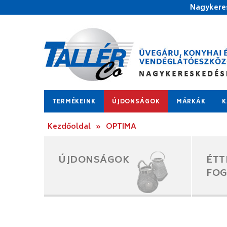
Nagykeres
TERMÉKEINK
ÚJDONSÁGOK
MÁRKÁK
K
Kezdőoldal
»
OPTIMA
ÚJDONSÁGOK
ÉTT
FO