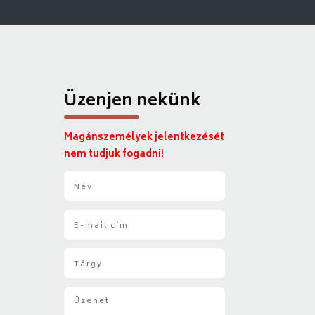
Üzenjen nekünk
Magánszemélyek jelentkezését
nem tudjuk fogadni!
N
é
v
E
*
-
m
T
a
á
i
r
l
Ü
g
*
z
y