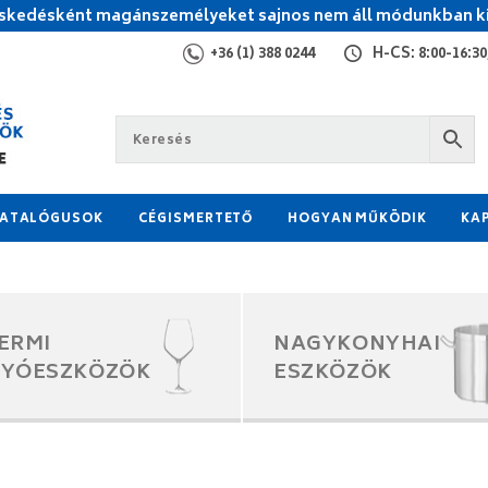
kedésként magánszemélyeket sajnos nem áll módunkban ki
+36 (1) 388 0244
H-CS: 8:00-16:30,
ATALÓGUSOK
CÉGISMERTETŐ
HOGYAN MŰKÖDIK
KA
ERMI
NAGYKONYHAI
GYÓESZKÖZÖK
ESZKÖZÖK