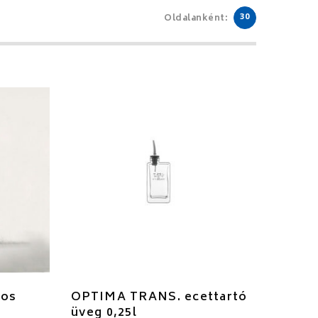
30
Oldalanként:
ros
OPTIMA TRANS. ecettartó
üveg 0,25l