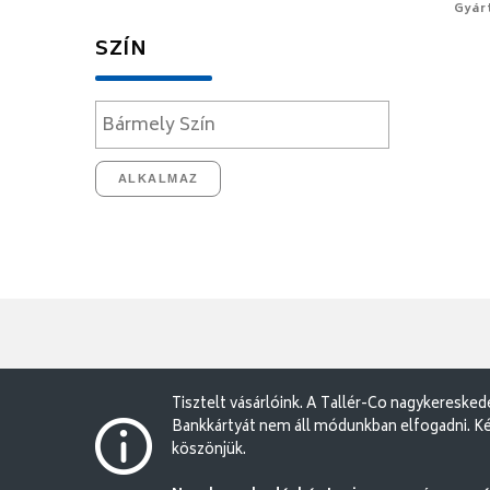
Gyár
SZÍN
ALKALMAZ
Tisztelt vásárlóink. A Tallér-Co nagykereske
Bankkártyát nem áll módunkban elfogadni. Ké
köszönjük.