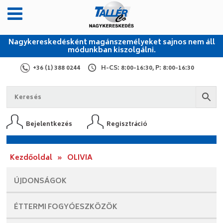
Nagykereskedésként magánszemélyeket sajnos nem áll
módunkban kiszolgálni.
+36 (1) 388 0244
H-CS: 8:00-16:30, P: 8:00-16:30
Bejelentkezés
Regisztráció
Kezdőoldal
»
OLIVIA
ÚJDONSÁGOK
ÉTTERMI
FOGYÓESZKÖZÖK