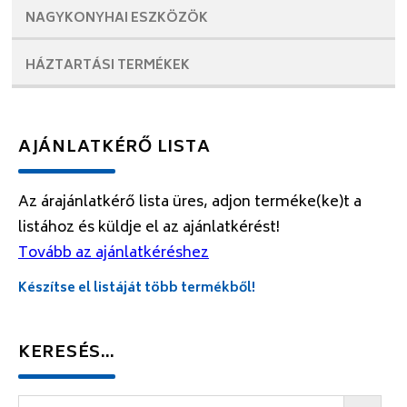
NAGYKONYHAI
ESZKÖZÖK
HÁZTARTÁSI
TERMÉKEK
AJÁNLATKÉRŐ LISTA
Az árajánlatkérő lista üres, adjon terméke(ke)t a
listához és küldje el az ajánlatkérést!
Tovább az ajánlatkéréshez
Készítse el listáját több termékből!
KERESÉS…