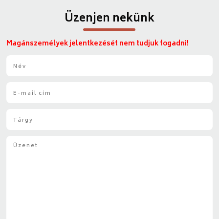
Üzenjen nekünk
Magánszemélyek jelentkezését nem tudjuk fogadni!
N
é
v
E
*
-
m
T
a
á
i
r
l
Ü
g
*
z
y
e
*
n
e
t
*