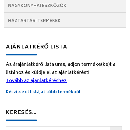
NAGYKONYHAI
ESZKÖZÖK
HÁZTARTÁSI
TERMÉKEK
AJÁNLATKÉRŐ LISTA
Az árajánlatkérő lista üres, adjon terméke(ke)t a
listához és küldje el az ajánlatkérést!
Tovább az ajánlatkéréshez
Készítse el listáját több termékből!
KERESÉS…