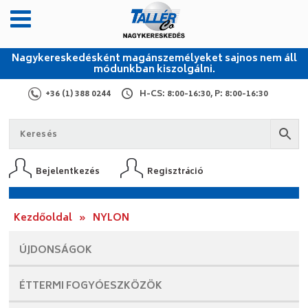
Nagykereskedésként magánszemélyeket sajnos nem áll
módunkban kiszolgálni.
+36 (1) 388 0244
H-CS: 8:00-16:30, P: 8:00-16:30
Bejelentkezés
Regisztráció
Kezdőoldal
»
NYLON
ÚJDONSÁGOK
ÉTTERMI
FOGYÓESZKÖZÖK