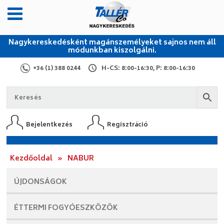
Nagykereskedésként magánszemélyeket sajnos nem áll
módunkban kiszolgálni.
+36 (1) 388 0244
H-CS: 8:00-16:30, P: 8:00-16:30
Bejelentkezés
Regisztráció
Kezdőoldal
»
NABUR
ÚJDONSÁGOK
ÉTTERMI
FOGYÓESZKÖZÖK