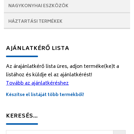
NAGYKONYHAI
ESZKÖZÖK
HÁZTARTÁSI
TERMÉKEK
AJÁNLATKÉRŐ LISTA
Az árajánlatkérő lista üres, adjon terméke(ke)t a
listához és küldje el az ajánlatkérést!
Tovább az ajánlatkéréshez
Készítse el listáját több termékből!
KERESÉS…