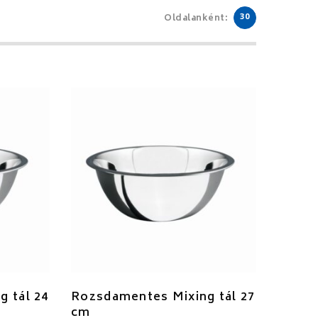
30
Oldalanként:
 tál 24
Rozsdamentes Mixing tál 27
cm