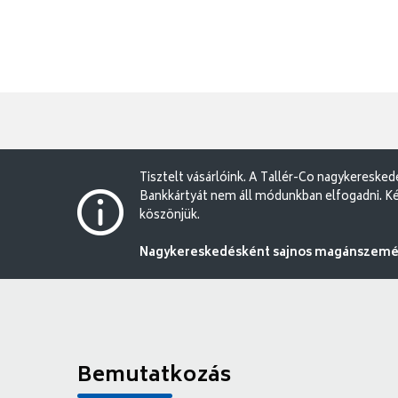
Tisztelt vásárlóink. A Tallér-Co nagykereske
Bankkártyát nem áll módunkban elfogadni. Ké
köszönjük.
Nagykereskedésként sajnos magánszemély
Bemutatkozás