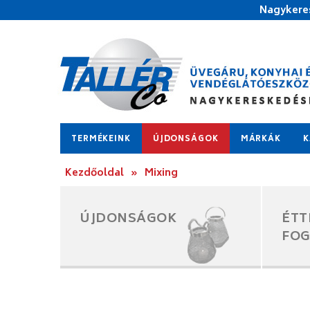
Nagykeres
TERMÉKEINK
ÚJDONSÁGOK
MÁRKÁK
K
Kezdőoldal
»
Mixing
ÚJDONSÁGOK
ÉTT
FO