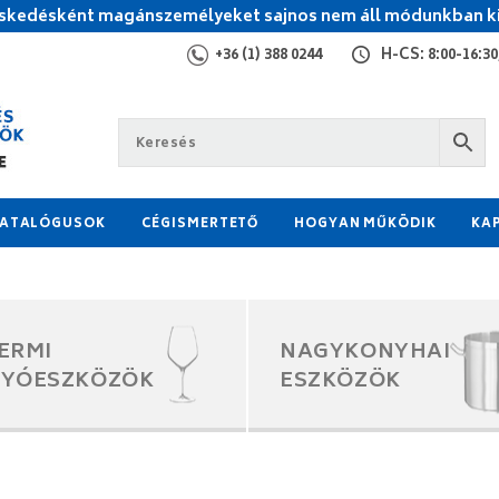
kedésként magánszemélyeket sajnos nem áll módunkban ki
+36 (1) 388 0244
H-CS: 8:00-16:30,
ATALÓGUSOK
CÉGISMERTETŐ
HOGYAN MŰKÖDIK
KA
ERMI
NAGYKONYHAI
GYÓESZKÖZÖK
ESZKÖZÖK