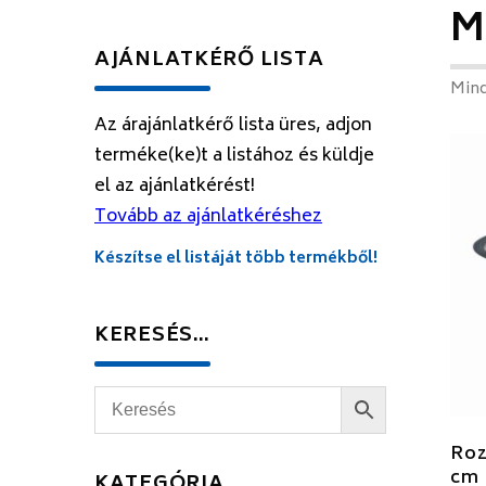
M
AJÁNLATKÉRŐ LISTA
Mind
Az árajánlatkérő lista üres, adjon
terméke(ke)t a listához és küldje
el az ajánlatkérést!
Tovább az ajánlatkéréshez
Készítse el listáját több termékből!
KERESÉS…
Roz
cm
KATEGÓRIA