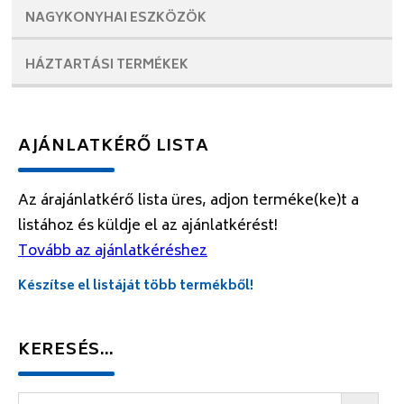
NAGYKONYHAI
ESZKÖZÖK
HÁZTARTÁSI
TERMÉKEK
AJÁNLATKÉRŐ LISTA
Az árajánlatkérő lista üres, adjon terméke(ke)t a
listához és küldje el az ajánlatkérést!
Tovább az ajánlatkéréshez
Készítse el listáját több termékből!
KERESÉS…