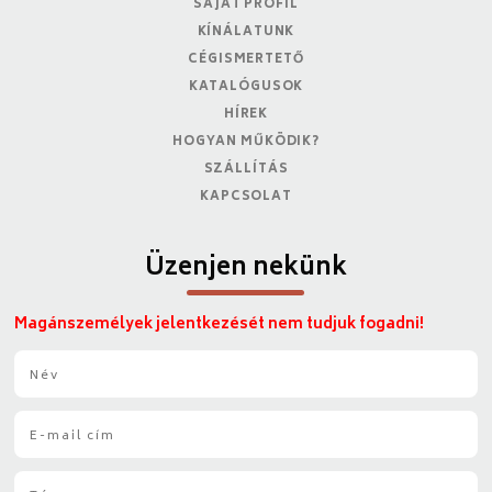
SAJÁT PROFIL
KÍNÁLATUNK
CÉGISMERTETŐ
KATALÓGUSOK
HÍREK
HOGYAN MŰKÖDIK?
SZÁLLÍTÁS
KAPCSOLAT
Üzenjen nekünk
Magánszemélyek jelentkezését nem tudjuk fogadni!
N
é
v
E
*
-
m
T
a