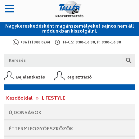
Nagykereskedésként magánszemélyeket sajnos nem áll
módunkban kiszolgálni.
+36 (1) 388 0244
H-CS: 8:00-16:30, P: 8:00-16:30
Bejelentkezés
Regisztráció
Kezdőoldal
»
LIFESTYLE
ÚJDONSÁGOK
ÉTTERMI
FOGYÓESZKÖZÖK