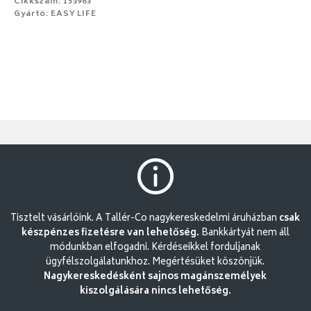
Cikkszám: 153963
Gyártó: EASY LIFE
Tisztelt vásárlóink. A Tallér-Co nagykereskedelmi áruházban
csak
készpénzes fizetésre van lehetőség.
Bankkártyát nem áll
módunkban elfogadni. Kérdéseikkel forduljanak
ügyfélszolgálatunkhoz. Megértésüket köszönjük.
Nagykereskedésként sajnos magánszemélyek
kiszolgálására nincs lehetőség.