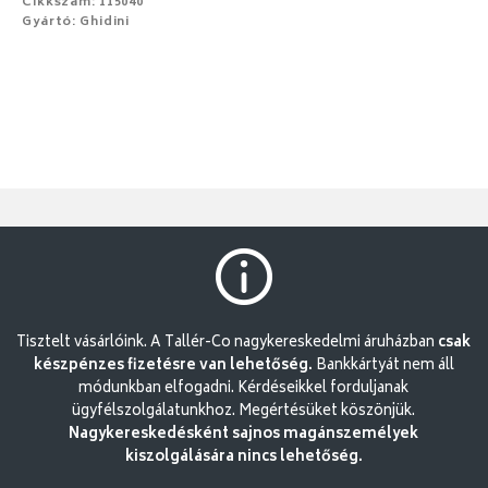
Cikkszám: 115040
Gyártó: Ghidini
Tisztelt vásárlóink. A Tallér-Co nagykereskedelmi áruházban
csak
készpénzes fizetésre van lehetőség.
Bankkártyát nem áll
módunkban elfogadni. Kérdéseikkel forduljanak
ügyfélszolgálatunkhoz. Megértésüket köszönjük.
Nagykereskedésként sajnos magánszemélyek
kiszolgálására nincs lehetőség.