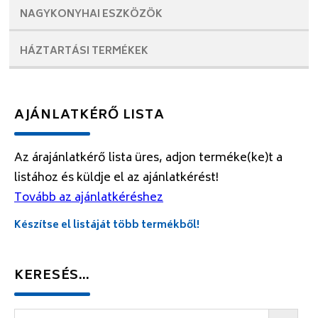
NAGYKONYHAI
ESZKÖZÖK
HÁZTARTÁSI
TERMÉKEK
AJÁNLATKÉRŐ LISTA
Az árajánlatkérő lista üres, adjon terméke(ke)t a
listához és küldje el az ajánlatkérést!
Tovább az ajánlatkéréshez
Készítse el listáját több termékből!
KERESÉS…