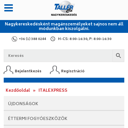
Nagykereskedésként magánszemélyeket sajnos nem áll
módunkban kiszolgálni.
+36 (1) 388 0244
H-CS: 8:00-16:30, P: 8:00-16:30
Bejelentkezés
Regisztráció
Kezdőoldal
»
ITALEXPRESS
ÚJDONSÁGOK
ÉTTERMI
FOGYÓESZKÖZÖK