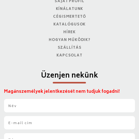
SAJÁT PROFIL
KÍNÁLATUNK
CÉGISMERTETŐ
KATALÓGUSOK
HÍREK
HOGYAN MŰKÖDIK?
SZÁLLÍTÁS
KAPCSOLAT
Üzenjen nekünk
Magánszemélyek jelentkezését nem tudjuk fogadni!
N
é
v
E
*
-
m
T
a