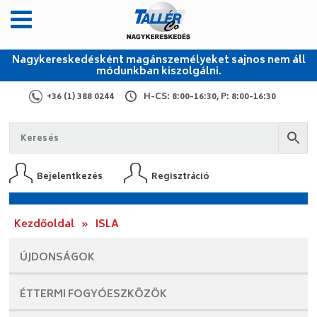
Nagykereskedésként magánszemélyeket sajnos nem áll
módunkban kiszolgálni.
+36 (1) 388 0244
H-CS: 8:00-16:30, P: 8:00-16:30
Bejelentkezés
Regisztráció
Kezdőoldal
»
ISLA
ÚJDONSÁGOK
ÉTTERMI
FOGYÓESZKÖZÖK