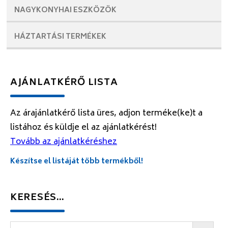
NAGYKONYHAI
ESZKÖZÖK
HÁZTARTÁSI
TERMÉKEK
AJÁNLATKÉRŐ LISTA
Az árajánlatkérő lista üres, adjon terméke(ke)t a
listához és küldje el az ajánlatkérést!
Tovább az ajánlatkéréshez
Készítse el listáját több termékből!
KERESÉS…