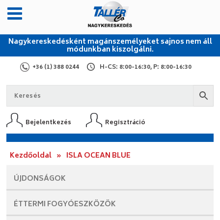
Nagykereskedésként magánszemélyeket sajnos nem áll
módunkban kiszolgálni.
+36 (1) 388 0244
H-CS: 8:00-16:30, P: 8:00-16:30
Bejelentkezés
Regisztráció
Kezdőoldal
»
ISLA OCEAN BLUE
ÚJDONSÁGOK
ÉTTERMI
FOGYÓESZKÖZÖK