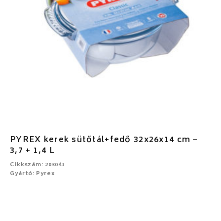
PYREX kerek sütőtál+fedő 32x26x14 cm –
3,7 + 1,4 L
Cikkszám: 203041
Gyártó: Pyrex