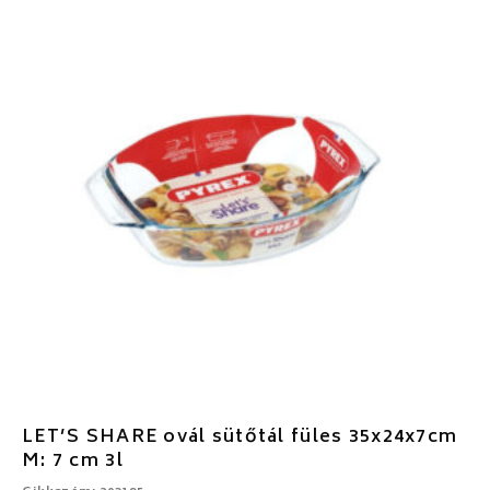
LET’S SHARE ovál sütőtál füles 35x24x7cm
M: 7 cm 3l