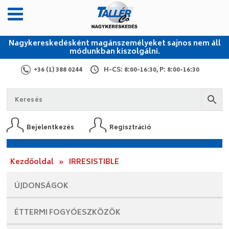
Nagykereskedésként magánszemélyeket sajnos nem áll
módunkban kiszolgálni.
+36 (1) 388 0244
H-CS: 8:00-16:30, P: 8:00-16:30
Bejelentkezés
Regisztráció
Kezdőoldal
»
IRRESISTIBLE
ÚJDONSÁGOK
ÉTTERMI
FOGYÓESZKÖZÖK