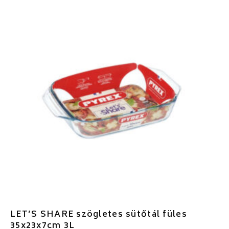
LET’S SHARE szögletes sütőtál füles
35x23x7cm 3L