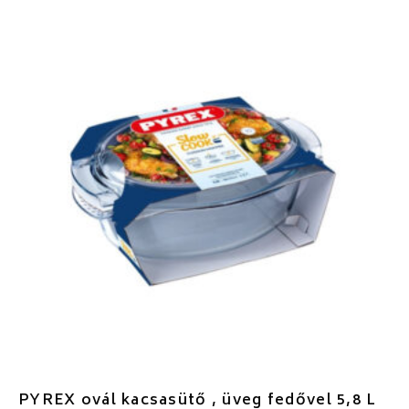
PYREX ovál kacsasütő , üveg fedővel 5,8 L