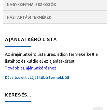
NAGYKONYHAI
ESZKÖZÖK
HÁZTARTÁSI
TERMÉKEK
AJÁNLATKÉRŐ LISTA
Az árajánlatkérő lista üres, adjon terméke(ke)t a
listához és küldje el az ajánlatkérést!
Tovább az ajánlatkéréshez
Készítse el listáját több termékből!
KERESÉS…