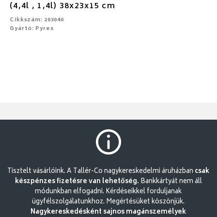
(4,4l , 1,4l) 38x23x15 cm
Cikkszám: 203040
Gyártó: Pyrex
Tisztelt vásárlóink. A Tallér-Co nagykereskedelmi áruházban
csak
készpénzes fizetésre van lehetőség.
Bankkártyát nem áll
módunkban elfogadni. Kérdéseikkel forduljanak
ügyfélszolgálatunkhoz. Megértésüket köszönjük.
Nagykereskedésként sajnos magánszemélyek