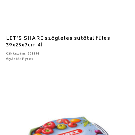
LET’S SHARE szögletes sütőtál füles
39x25x7cm 4l
Cikkszám: 203193
Gyártó: Pyrex