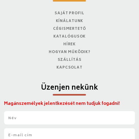
SAJÁT PROFIL
KÍNÁLATUNK
CÉGISMERTETŐ
KATALÓGUSOK
HÍREK
HOGYAN MŰKÖDIK?
SZÁLLÍTÁS
KAPCSOLAT
Üzenjen nekünk
Magánszemélyek jelentkezését nem tudjuk fogadni!
N
é
v
E
*
-