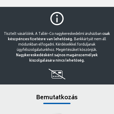
Tisztelt vásárlóink. A Tallér-Co nagykereskedelmi áruházban
csak
készpénzes fizetésre van lehetőség.
Bankkártyát nem áll
módunkban elfogadni. Kérdéseikkel forduljanak
ügyfélszolgálatunkhoz. Megértésüket köszönjük.
Nagykereskedésként sajnos magánszemélyek
kiszolgálására nincs lehetőség.
Bemutatkozás