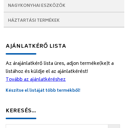
NAGYKONYHAI
ESZKÖZÖK
HÁZTARTÁSI
TERMÉKEK
AJÁNLATKÉRŐ LISTA
Az árajánlatkérő lista üres, adjon terméke(ke)t a
listához és küldje el az ajánlatkérést!
Tovább az ajánlatkéréshez
Készítse el listáját több termékből!
KERESÉS…