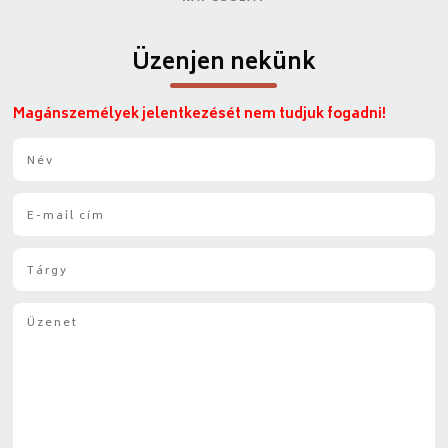
Üzenjen nekünk
Magánszemélyek jelentkezését nem tudjuk fogadni!
N
é
v
E
*
-
m
T
a
á
i
r
l
Ü
g
*
z
y
e
*
n
e
t
*