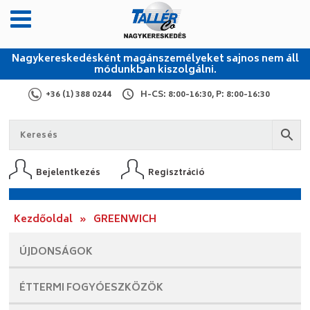
Nagykereskedésként magánszemélyeket sajnos nem áll
módunkban kiszolgálni.
+36 (1) 388 0244
H-CS: 8:00-16:30, P: 8:00-16:30
Bejelentkezés
Regisztráció
Kezdőoldal
»
GREENWICH
ÚJDONSÁGOK
ÉTTERMI
FOGYÓESZKÖZÖK