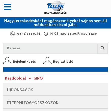
Nagykereskedésként magánszemélyeket sajnos nem áll
módunkban kiszolgálni.
+36 (1) 388 0244
H-CS: 8:00-16:30, P: 8:00-16:30
Bejelentkezés
Regisztráció
Kezdőoldal
»
GIRO
ÚJDONSÁGOK
ÉTTERMI
FOGYÓESZKÖZÖK