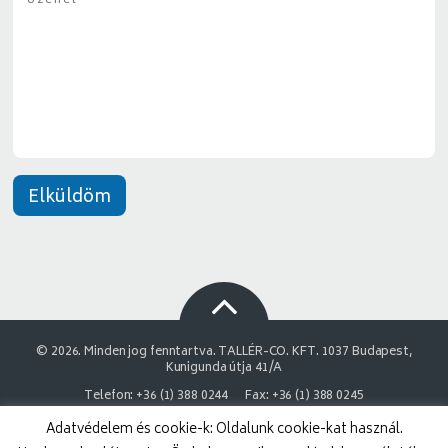
z
y
e
*
n
e
t
*
Elküldöm
© 2026. Minden jog fenntartva. TALLÉR-CO. KFT. 1037 Budapest,
Kunigunda útja 41/A
Telefon: +36 (1) 388 0244
Fax: +36 (1) 388 0245
Adatvédelem és cookie-k: Oldalunk cookie-kat használ.
NAIH Adatvédelmi engedélyszám: 9878743-3843