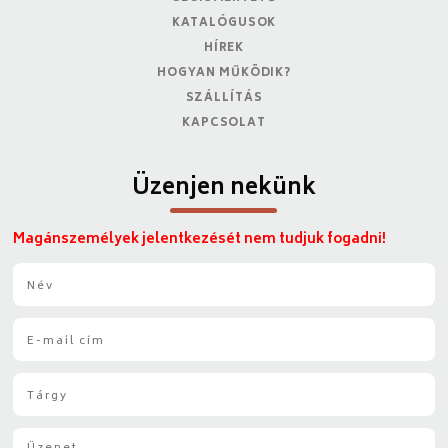
KATALÓGUSOK
HÍREK
HOGYAN MŰKÖDIK?
SZÁLLÍTÁS
KAPCSOLAT
Üzenjen nekünk
Magánszemélyek jelentkezését nem tudjuk fogadni!
N
é
v
E
*
-
m
T
a
á
i
r
l
Ü
g
*