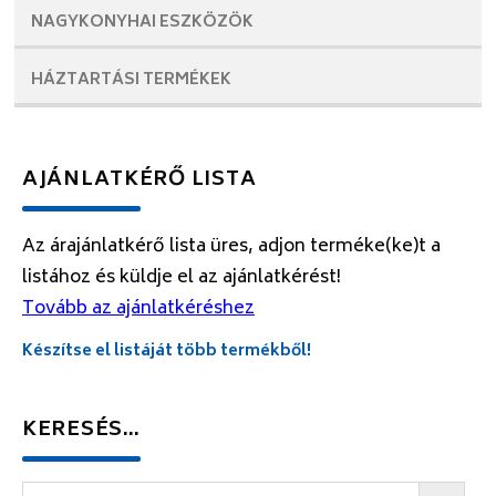
NAGYKONYHAI
ESZKÖZÖK
HÁZTARTÁSI
TERMÉKEK
AJÁNLATKÉRŐ LISTA
Az árajánlatkérő lista üres, adjon terméke(ke)t a
listához és küldje el az ajánlatkérést!
Tovább az ajánlatkéréshez
Készítse el listáját több termékből!
KERESÉS…