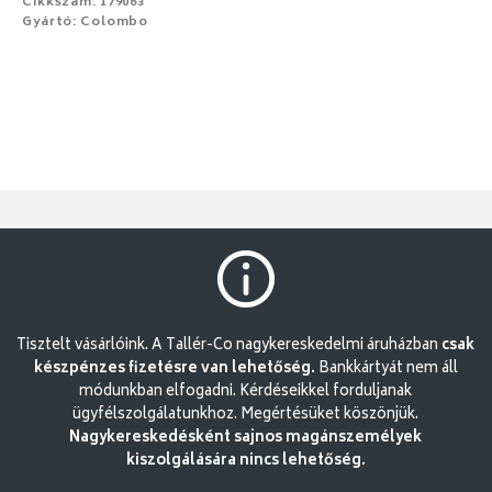
Cikkszám: 179063
Gyártó: Colombo
Tisztelt vásárlóink. A Tallér-Co nagykereskedelmi áruházban
csak
készpénzes fizetésre van lehetőség.
Bankkártyát nem áll
módunkban elfogadni. Kérdéseikkel forduljanak
ügyfélszolgálatunkhoz. Megértésüket köszönjük.
Nagykereskedésként sajnos magánszemélyek
kiszolgálására nincs lehetőség.