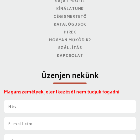
SAJÁT PROFIL
KÍNÁLATUNK
CÉGISMERTETŐ
KATALÓGUSOK
HÍREK
HOGYAN MŰKÖDIK?
SZÁLLÍTÁS
KAPCSOLAT
Üzenjen nekünk
Magánszemélyek jelentkezését nem tudjuk fogadni!
N
é
v
E
*
-
m
T
a