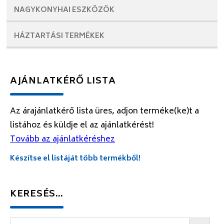
NAGYKONYHAI
ESZKÖZÖK
HÁZTARTÁSI
TERMÉKEK
AJÁNLATKÉRŐ LISTA
Az árajánlatkérő lista üres, adjon terméke(ke)t a
listához és küldje el az ajánlatkérést!
Tovább az ajánlatkéréshez
Készítse el listáját több termékből!
KERESÉS…