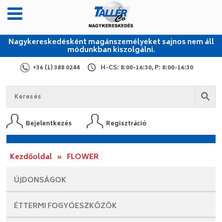
Nagykereskedésként magánszemélyeket sajnos nem áll
módunkban kiszolgálni.
+36 (1) 388 0244
H-CS: 8:00-16:30, P: 8:00-16:30
Bejelentkezés
Regisztráció
Kezdőoldal
»
FLOWER
ÚJDONSÁGOK
ÉTTERMI
FOGYÓESZKÖZÖK