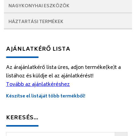
NAGYKONYHAI
ESZKÖZÖK
HÁZTARTÁSI
TERMÉKEK
AJÁNLATKÉRŐ LISTA
Az árajánlatkérő lista üres, adjon terméke(ke)t a
listához és küldje el az ajánlatkérést!
Tovább az ajánlatkéréshez
Készítse el listáját több termékből!
KERESÉS…