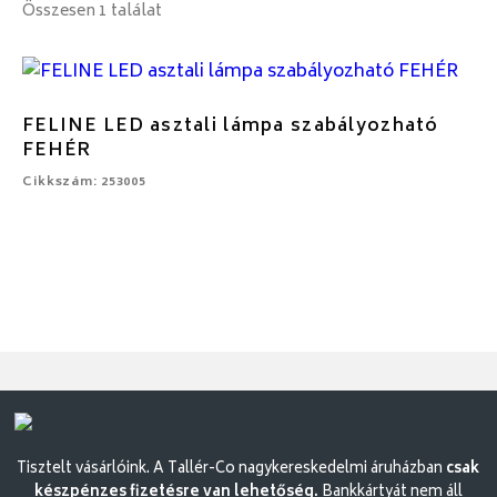
Összesen 1 találat
FELINE LED asztali lámpa szabályozható
FEHÉR
Cikkszám: 253005
Tisztelt vásárlóink. A Tallér-Co nagykereskedelmi áruházban
csak
készpénzes fizetésre van lehetőség.
Bankkártyát nem áll