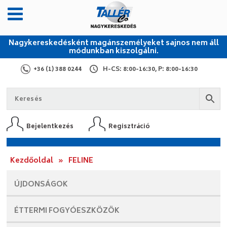
Nagykereskedésként magánszemélyeket sajnos nem áll
módunkban kiszolgálni.
+36 (1) 388 0244
H-CS: 8:00-16:30, P: 8:00-16:30
Bejelentkezés
Regisztráció
Kezdőoldal
»
FELINE
ÚJDONSÁGOK
ÉTTERMI
FOGYÓESZKÖZÖK