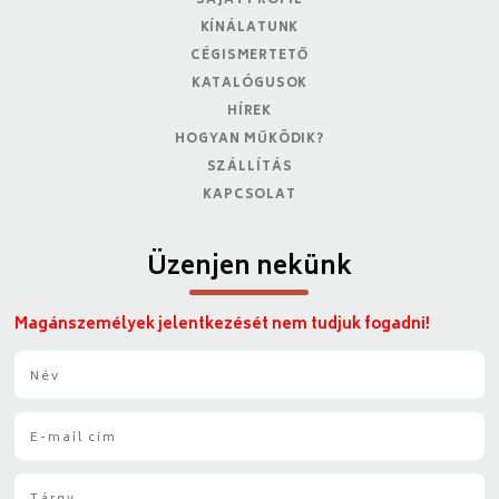
SAJÁT PROFIL
KÍNÁLATUNK
CÉGISMERTETŐ
KATALÓGUSOK
HÍREK
HOGYAN MŰKÖDIK?
SZÁLLÍTÁS
KAPCSOLAT
Üzenjen nekünk
Magánszemélyek jelentkezését nem tudjuk fogadni!
N
é
v
E
*
-
m
T
a