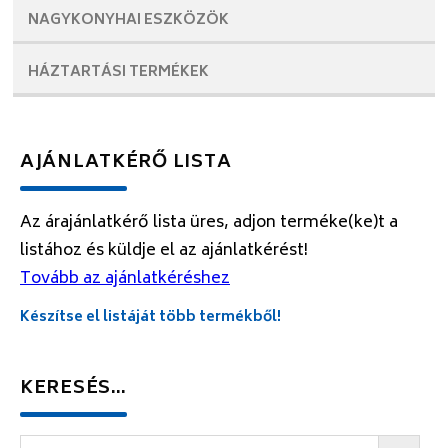
NAGYKONYHAI
ESZKÖZÖK
HÁZTARTÁSI
TERMÉKEK
AJÁNLATKÉRŐ LISTA
Az árajánlatkérő lista üres, adjon terméke(ke)t a
listához és küldje el az ajánlatkérést!
Tovább az ajánlatkéréshez
Készítse el listáját több termékből!
KERESÉS…