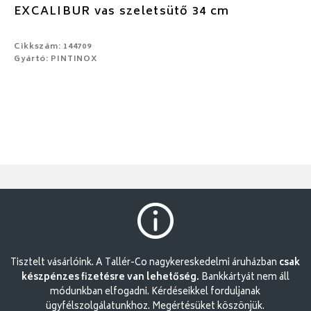
EXCALIBUR vas szeletsütő 34 cm
Cikkszám: 144709
Gyártó: PINTINOX
Tisztelt vásárlóink. A Tallér-Co nagykereskedelmi áruházban
csak
készpénzes fizetésre van lehetőség.
Bankkártyát nem áll
módunkban elfogadni. Kérdéseikkel forduljanak
ügyfélszolgálatunkhoz. Megértésüket köszönjük.