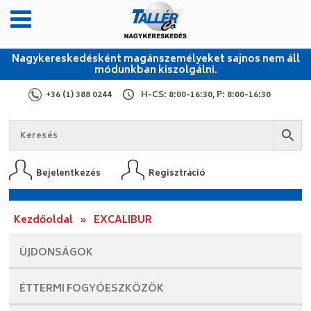
Nagykereskedésként magánszemélyeket sajnos nem áll
módunkban kiszolgálni.
+36 (1) 388 0244
H-CS: 8:00-16:30, P: 8:00-16:30
Bejelentkezés
Regisztráció
Kezdőoldal
»
EXCALIBUR
ÚJDONSÁGOK
ÉTTERMI
FOGYÓESZKÖZÖK