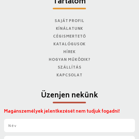
Tartalom
SAJÁT PROFIL
KÍNÁLATUNK
CÉGISMERTETŐ
KATALÓGUSOK
HÍREK
HOGYAN MŰKÖDIK?
SZÁLLÍTÁS
KAPCSOLAT
Üzenjen nekünk
Magánszemélyek jelentkezését nem tudjuk fogadni!
N
é
v
E