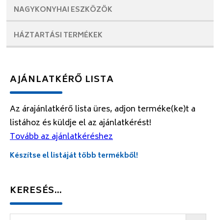
NAGYKONYHAI
ESZKÖZÖK
HÁZTARTÁSI
TERMÉKEK
AJÁNLATKÉRŐ LISTA
Az árajánlatkérő lista üres, adjon terméke(ke)t a
listához és küldje el az ajánlatkérést!
Tovább az ajánlatkéréshez
Készítse el listáját több termékből!
KERESÉS…