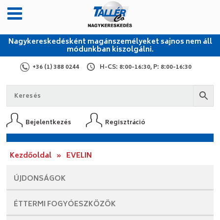
Nagykereskedésként magánszemélyeket sajnos nem áll
módunkban kiszolgálni.
+36 (1) 388 0244
H-CS: 8:00-16:30, P: 8:00-16:30
Bejelentkezés
Regisztráció
Kezdőoldal
»
EVELIN
ÚJDONSÁGOK
ÉTTERMI
FOGYÓESZKÖZÖK