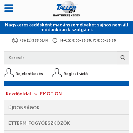
Nagykereskedésként magánszemélyeket sajnos nem áll
módunkban kiszolgálni.
+36 (1) 388 0244
H-CS: 8:00-16:30, P: 8:00-16:30
Bejelentkezés
Regisztráció
Kezdőoldal
»
EMOTION
ÚJDONSÁGOK
ÉTTERMI
FOGYÓESZKÖZÖK