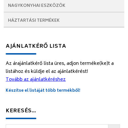
NAGYKONYHAI
ESZKÖZÖK
HÁZTARTÁSI
TERMÉKEK
AJÁNLATKÉRŐ LISTA
Az árajánlatkérő lista üres, adjon terméke(ke)t a
listához és küldje el az ajánlatkérést!
Tovább az ajánlatkéréshez
Készítse el listáját több termékből!
KERESÉS…