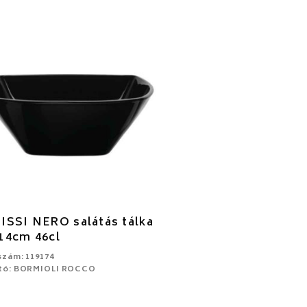
ISSI NERO salátás tálka
14cm 46cl
szám: 119174
tó: BORMIOLI ROCCO