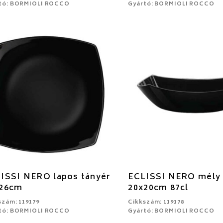
tó: BORMIOLI ROCCO
Gyártó: BORMIOLI ROCCO
ISSI NERO lapos tányér
ECLISSI NERO mély 
x26cm
20x20cm 87cl
szám: 119179
Cikkszám: 119178
tó: BORMIOLI ROCCO
Gyártó: BORMIOLI ROCCO