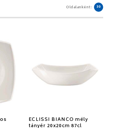
30
Oldalanként:
pos
ECLISSI BIANCO mély
tányér 20x20cm 87cl