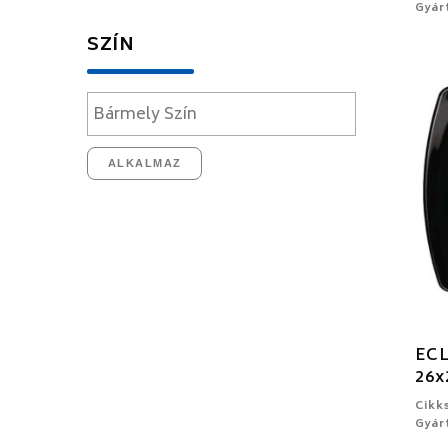
Gyár
SZÍN
ALKALMAZ
ECL
26
Cikk
Gyár