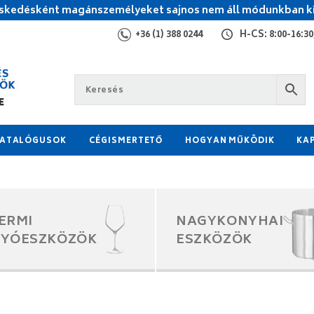
kedésként magánszemélyeket sajnos nem áll módunkban ki
+36 (1) 388 0244
H-CS: 8:00-16:30,
ATALÓGUSOK
CÉGISMERTETŐ
HOGYAN MŰKÖDIK
KA
ERMI
NAGYKONYHAI
GYÓESZKÖZÖK
ESZKÖZÖK