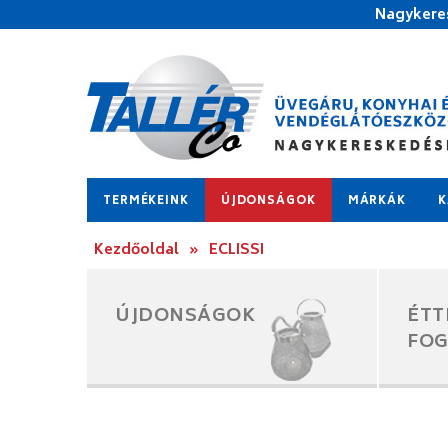
Nagykeres
TERMÉKEINK
ÚJDONSÁGOK
MÁRKÁK
K
Kezdőoldal
»
ECLISSI
ÚJDONSÁGOK
ÉTT
FO