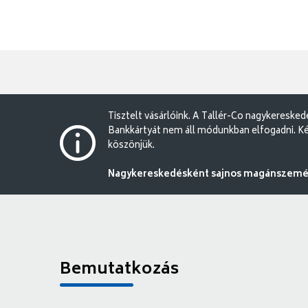
Tisztelt vásárlóink. A Tallér-Co nagykereske
Bankkártyát nem áll módunkban elfogadni. Ké
köszönjük.
Nagykereskedésként sajnos magánszemély
Bemutatkozás