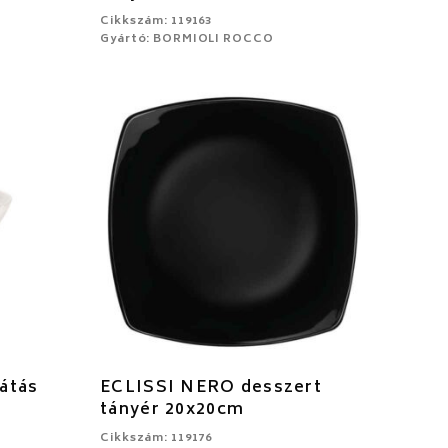
Cikkszám: 119163
Gyártó: BORMIOLI ROCCO
átás
ECLISSI NERO desszert
tányér 20x20cm
Cikkszám: 119176