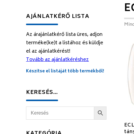
E
AJÁNLATKÉRŐ LISTA
Mind
Az árajánlatkérő lista üres, adjon
terméke(ke)t a listához és küldje
el az ajánlatkérést!
Tovább az ajánlatkéréshez
Készítse el listáját több termékből!
KERESÉS…
ECL
tán
KATEGÓRIA