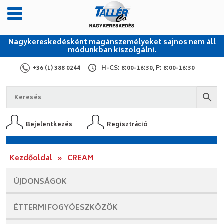
Nagykereskedésként magánszemélyeket sajnos nem áll
módunkban kiszolgálni.
+36 (1) 388 0244
H-CS: 8:00-16:30, P: 8:00-16:30
Bejelentkezés
Regisztráció
Kezdőoldal
»
CREAM
ÚJDONSÁGOK
ÉTTERMI
FOGYÓESZKÖZÖK