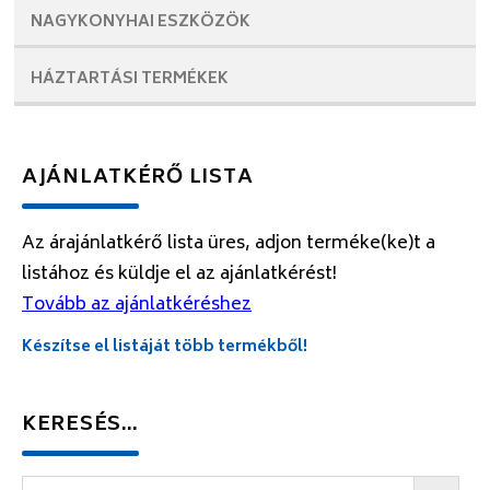
NAGYKONYHAI
ESZKÖZÖK
HÁZTARTÁSI
TERMÉKEK
AJÁNLATKÉRŐ LISTA
Az árajánlatkérő lista üres, adjon terméke(ke)t a
listához és küldje el az ajánlatkérést!
Tovább az ajánlatkéréshez
Készítse el listáját több termékből!
KERESÉS…