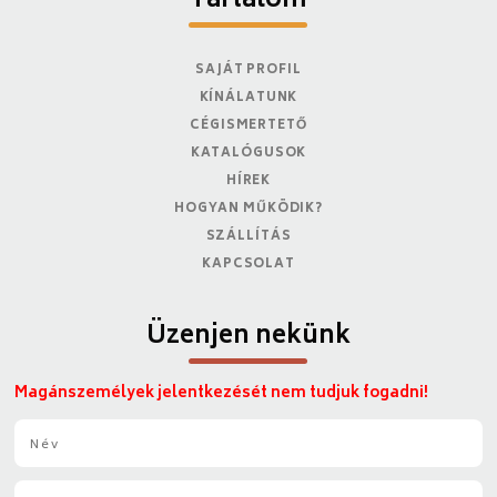
Tartalom
SAJÁT PROFIL
KÍNÁLATUNK
CÉGISMERTETŐ
KATALÓGUSOK
HÍREK
HOGYAN MŰKÖDIK?
SZÁLLÍTÁS
KAPCSOLAT
Üzenjen nekünk
Magánszemélyek jelentkezését nem tudjuk fogadni!
N
é
v
E
*