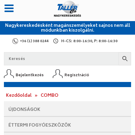
Nagykereskedésként magánszemélyeket sajnos nem áll
módunkban kiszolgálni.
+36 (1) 388 0244
H-CS: 8:00-16:30, P: 8:00-16:30
Bejelentkezés
Regisztráció
Kezdőoldal
»
COMBO
ÚJDONSÁGOK
ÉTTERMI
FOGYÓESZKÖZÖK