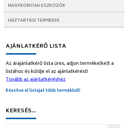
NAGYKONYHAI
ESZKÖZÖK
HÁZTARTÁSI
TERMÉKEK
AJÁNLATKÉRŐ LISTA
Az árajánlatkérő lista üres, adjon terméke(ke)t a
listához és küldje el az ajánlatkérést!
Tovább az ajánlatkéréshez
Készítse el listáját több termékből!
KERESÉS…