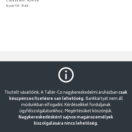
Cikkszám: 429738
Gyártó: Rak
Tisztelt vásárlóink. A Tallér-Co nagykereskedelmi áruházban
csak
készpénzes fizetésre van lehetőség.
Bankkártyát nem áll
módunkban elfogadni. Kérdéseikkel forduljanak
ügyfélszolgálatunkhoz. Megértésüket köszönjük.
Nagykereskedésként sajnos magánszemélyek
kiszolgálására nincs lehetőség.