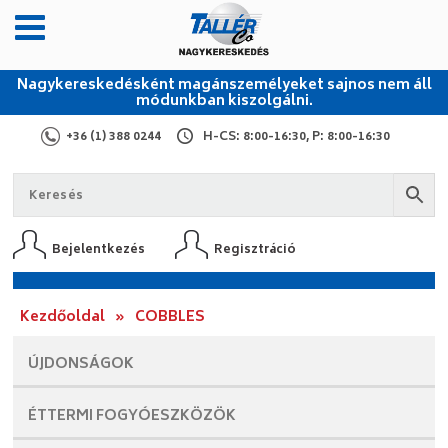
Nagykereskedésként magánszemélyeket sajnos nem áll
módunkban kiszolgálni.
+36 (1) 388 0244
H-CS: 8:00-16:30, P: 8:00-16:30
Bejelentkezés
Regisztráció
Kezdőoldal
»
COBBLES
ÚJDONSÁGOK
ÉTTERMI
FOGYÓESZKÖZÖK