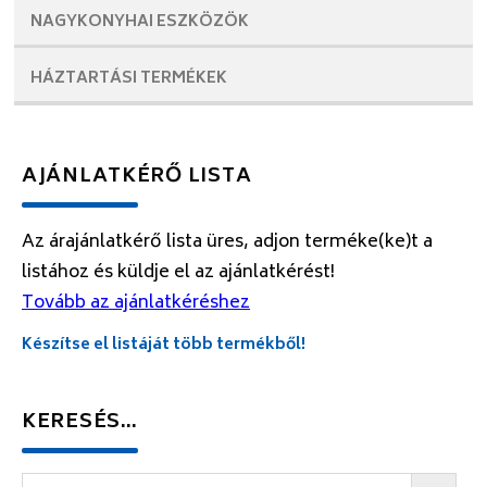
NAGYKONYHAI
ESZKÖZÖK
HÁZTARTÁSI
TERMÉKEK
AJÁNLATKÉRŐ LISTA
Az árajánlatkérő lista üres, adjon terméke(ke)t a
listához és küldje el az ajánlatkérést!
Tovább az ajánlatkéréshez
Készítse el listáját több termékből!
KERESÉS…