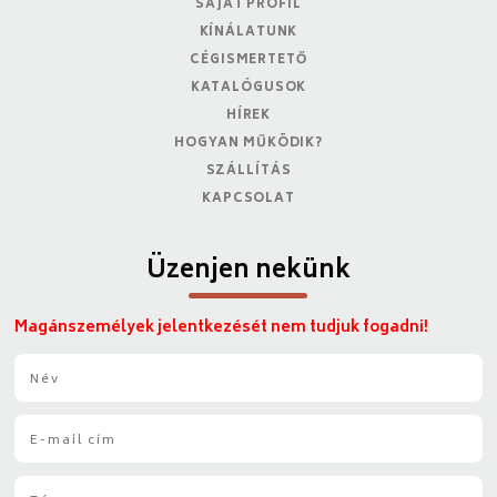
SAJÁT PROFIL
KÍNÁLATUNK
CÉGISMERTETŐ
KATALÓGUSOK
HÍREK
HOGYAN MŰKÖDIK?
SZÁLLÍTÁS
KAPCSOLAT
Üzenjen nekünk
Magánszemélyek jelentkezését nem tudjuk fogadni!
N
é
v
E
*
-
m
T
a