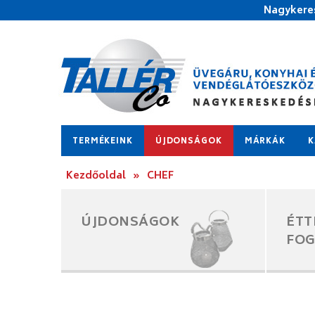
Nagykeres
TERMÉKEINK
ÚJDONSÁGOK
MÁRKÁK
K
Kezdőoldal
»
CHEF
ÚJDONSÁGOK
ÉTT
FO