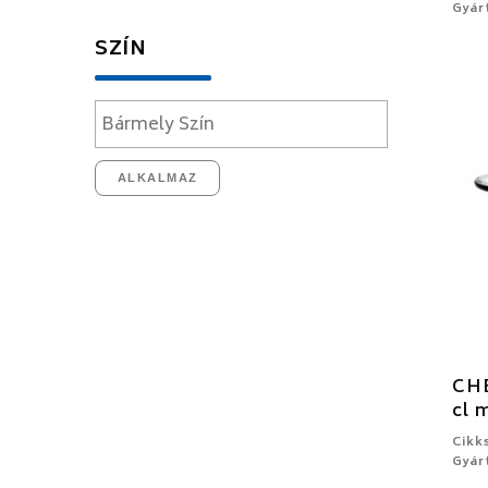
Gyár
SZÍN
ALKALMAZ
CHE
cl 
Cikk
Gyár