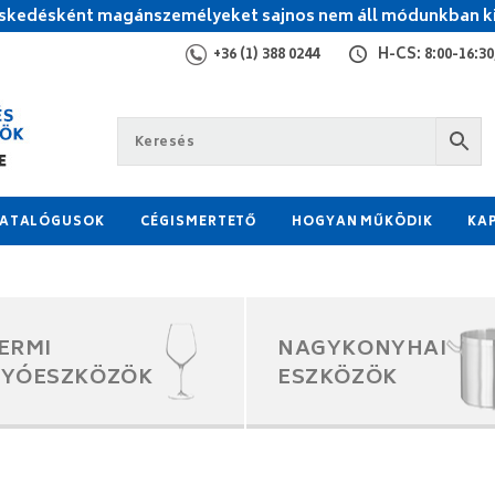
kedésként magánszemélyeket sajnos nem áll módunkban ki
+36 (1) 388 0244
H-CS: 8:00-16:30,
ATALÓGUSOK
CÉGISMERTETŐ
HOGYAN MŰKÖDIK
KA
ERMI
NAGYKONYHAI
GYÓESZKÖZÖK
ESZKÖZÖK