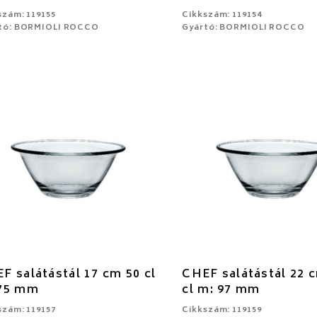
szám: 119155
Cikkszám: 119154
tó: BORMIOLI ROCCO
Gyártó: BORMIOLI ROCCO
F salátástál 17 cm 50 cl
CHEF salátástál 22 
75 mm
cl m: 97 mm
szám: 119157
Cikkszám: 119159