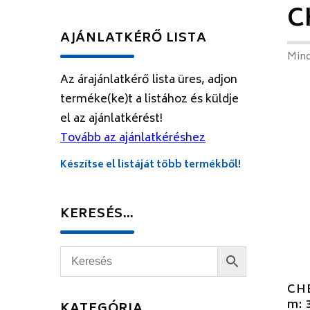
C
AJÁNLATKÉRŐ LISTA
Mind
Az árajánlatkérő lista üres, adjon
terméke(ke)t a listához és küldje
el az ajánlatkérést!
Tovább az ajánlatkéréshez
Készítse el listáját több termékből!
KERESÉS…
CHE
m: 
KATEGÓRIA