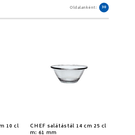
30
Oldalanként:
m 10 cl
CHEF salátástál 14 cm 25 cl
m: 61 mm