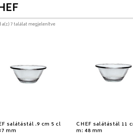
HEF
 a(z) 7 találat megjelenítve
F salátástál .9 cm 5 cl
CHEF salátástál 11 c
37 mm
m: 48 mm