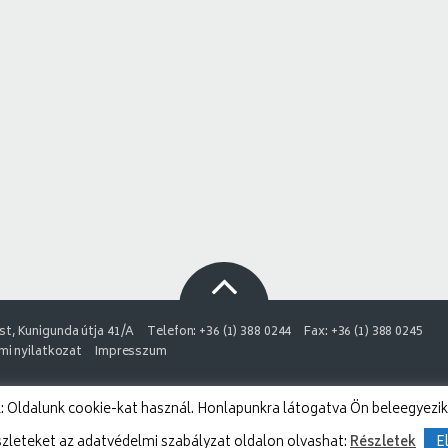
t, Kunigunda útja 41/A
Telefon: +36 (1) 388 0244
Fax: +36 (1) 388 0245
i nyilatkozat
Impresszum
 Oldalunk cookie-kat használ. Honlapunkra látogatva Ön beleegyezik
szleteket az adatvédelmi szabályzat oldalon olvashat:
Részletek
E