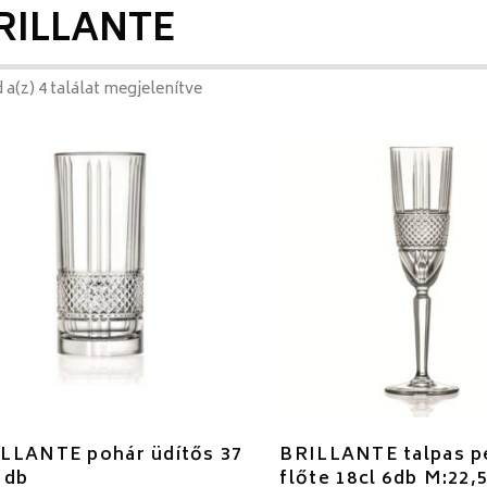
RILLANTE
 a(z) 4 találat megjelenítve
LLANTE pohár üdítős 37
BRILLANTE talpas p
6 db
flőte 18cl 6db M:22,