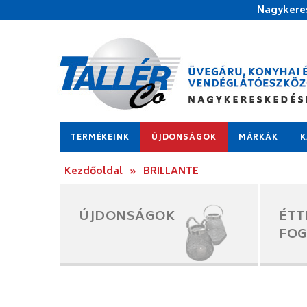
Nagykeres
TERMÉKEINK
ÚJDONSÁGOK
MÁRKÁK
K
Kezdőoldal
»
BRILLANTE
ÚJDONSÁGOK
ÉTT
FO