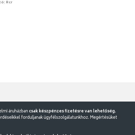
tó: Rcr
delmi áruházban
csak készpénzes fizetésre van lehetőség.
rdéseikkel forduljanak ügyfélszolgálatunkhoz. Megértésüket