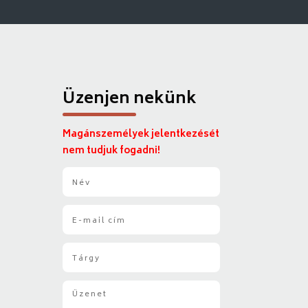
Üzenjen nekünk
Magánszemélyek jelentkezését
nem tudjuk fogadni!
N
é
v
E
*
-
m
T
a
á
i
r
l
Ü
g
*
z
y