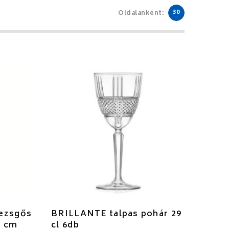
30
Oldalanként:
ezsgős
BRILLANTE talpas pohár 29
5 cm
cl 6db