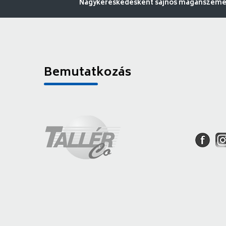
Nagykereskedésként sajnos magánszemély
Bemutatkozás