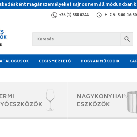
kedésként magánszemélyeket sajnos nem áll módunkban ki
+36 (1) 388 0244
H-CS: 8:00-16:30,
ATALÓGUSOK
CÉGISMERTETŐ
HOGYAN MŰKÖDIK
KA
ERMI
NAGYKONYHAI
GYÓESZKÖZÖK
ESZKÖZÖK