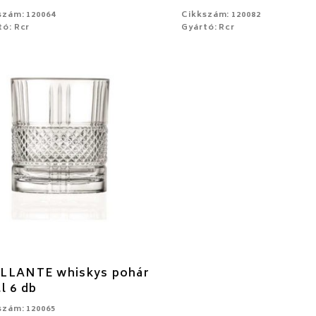
szám: 120064
Cikkszám: 120082
tó: Rcr
Gyártó: Rcr
LLANTE whiskys pohár
cl 6 db
szám: 120065