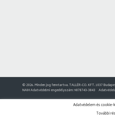
© 2026. Minden jog fenntartva. TALLÉR-CO. KFT. 1037 Budapes
NAIH Adatvédelmi engedélyszám: 9878743-3843
Adatvédelm
Adatvédelem és cookie-k:
További ré