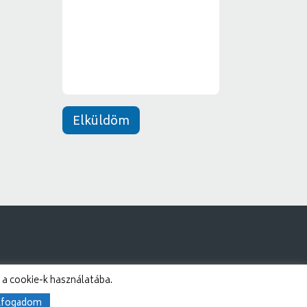
e
*
n
e
t
*
Elküldöm
 a cookie-k használatába.
lfogadom