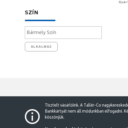
Gyár
SZÍN
ALKALMAZ
Tisztelt vásárlóink. A Tallér-Co nagykereske
Bankkártyát nem áll módunkban elfogadni. Ké
köszönjük.