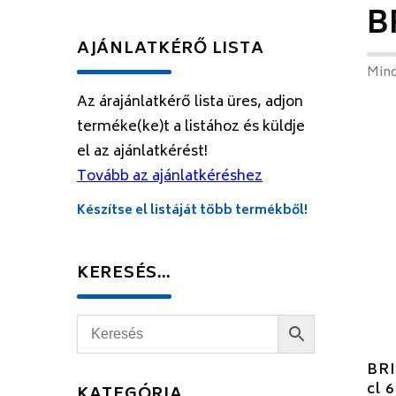
B
AJÁNLATKÉRŐ LISTA
Mind
Az árajánlatkérő lista üres, adjon
terméke(ke)t a listához és küldje
el az ajánlatkérést!
Tovább az ajánlatkéréshez
Készítse el listáját több termékből!
KERESÉS…
BRI
cl 
KATEGÓRIA