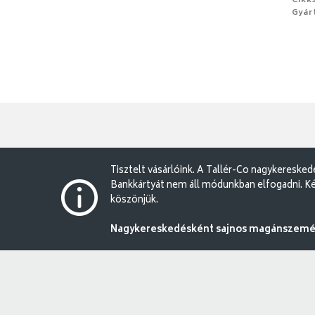
Cikk
Gyár
Tisztelt vásárlóink. A Tallér-Co nagykereske
Bankkártyát nem áll módunkban elfogadni. Ké
köszönjük.
Nagykereskedésként sajnos magánszemély