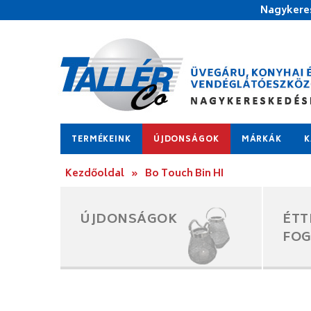
Nagykeres
TERMÉKEINK
ÚJDONSÁGOK
MÁRKÁK
K
Kezdőoldal
»
Bo Touch Bin HI
ÚJDONSÁGOK
ÉTT
FO