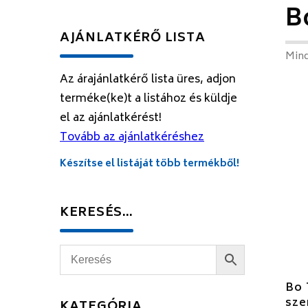
B
AJÁNLATKÉRŐ LISTA
Mind
Az árajánlatkérő lista üres, adjon
terméke(ke)t a listához és küldje
el az ajánlatkérést!
Tovább az ajánlatkéréshez
Készítse el listáját több termékből!
KERESÉS…
Bo 
sze
KATEGÓRIA