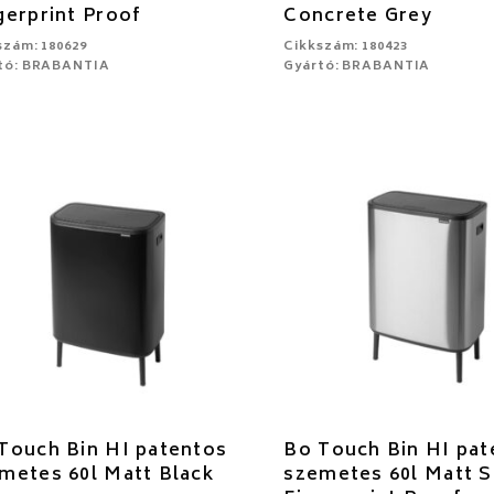
gerprint Proof
Concrete Grey
szám: 180629
Cikkszám: 180423
tó: BRABANTIA
Gyártó: BRABANTIA
Touch Bin HI patentos
Bo Touch Bin HI pat
metes 60l Matt Black
szemetes 60l Matt S