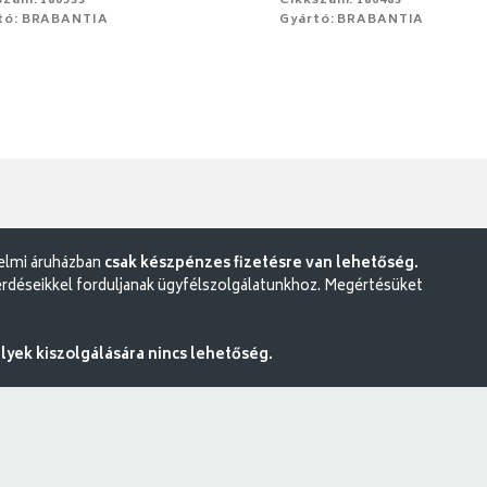
szám: 180533
Cikkszám: 180483
tó: BRABANTIA
Gyártó: BRABANTIA
delmi áruházban
csak készpénzes fizetésre van lehetőség.
rdéseikkel forduljanak ügyfélszolgálatunkhoz. Megértésüket
ek kiszolgálására nincs lehetőség.