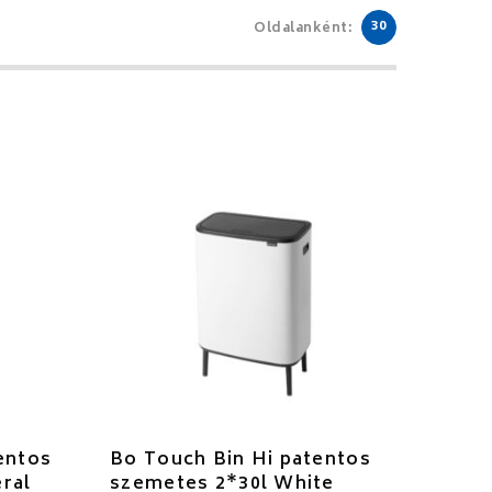
30
Oldalanként:
entos
Bo Touch Bin Hi patentos
ral
szemetes 2*30l White