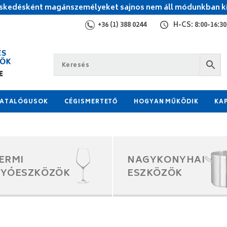
kedésként magánszemélyeket sajnos nem áll módunkban ki
+36 (1) 388 0244
H-CS: 8:00-16:30,
ATALÓGUSOK
CÉGISMERTETŐ
HOGYAN MŰKÖDIK
KA
ERMI
NAGYKONYHAI
GYÓESZKÖZÖK
ESZKÖZÖK