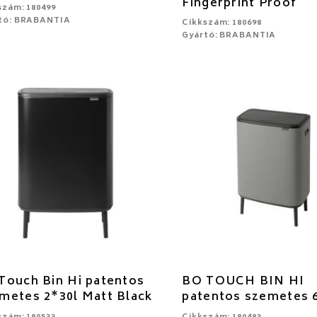
Fingerprint Proof
szám: 180499
tó: BRABANTIA
Cikkszám: 180698
Gyártó: BRABANTIA
Touch Bin Hi patentos
BO TOUCH BIN HI
metes 2*30l Matt Black
patentos szemetes 