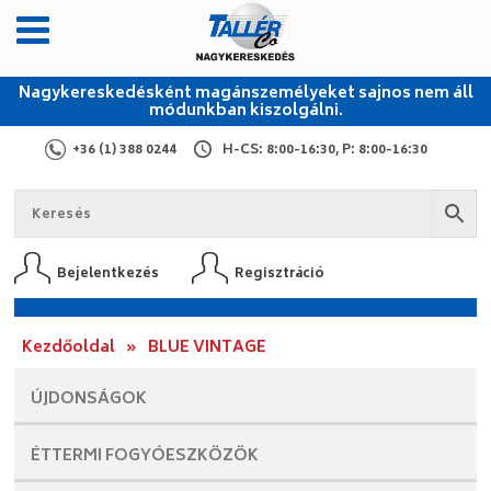
Nagykereskedésként magánszemélyeket sajnos nem áll
módunkban kiszolgálni.
+36 (1) 388 0244
H-CS: 8:00-16:30, P: 8:00-16:30
Bejelentkezés
Regisztráció
Kezdőoldal
»
BLUE VINTAGE
ÚJDONSÁGOK
ÉTTERMI
FOGYÓESZKÖZÖK