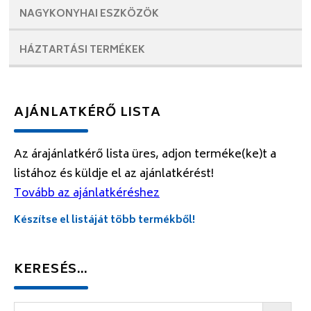
NAGYKONYHAI
ESZKÖZÖK
HÁZTARTÁSI
TERMÉKEK
AJÁNLATKÉRŐ LISTA
Az árajánlatkérő lista üres, adjon terméke(ke)t a
listához és küldje el az ajánlatkérést!
Tovább az ajánlatkéréshez
Készítse el listáját több termékből!
KERESÉS…