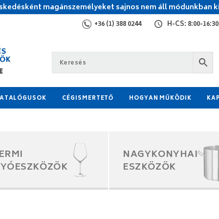
kedésként magánszemélyeket sajnos nem áll módunkban ki
+36 (1) 388 0244
H-CS: 8:00-16:30,
ATALÓGUSOK
CÉGISMERTETŐ
HOGYAN MŰKÖDIK
KA
ERMI
NAGYKONYHAI
GYÓESZKÖZÖK
ESZKÖZÖK