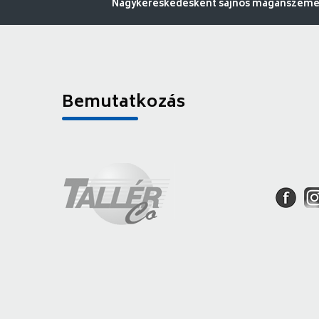
Nagykereskedésként sajnos magánszemély
Bemutatkozás