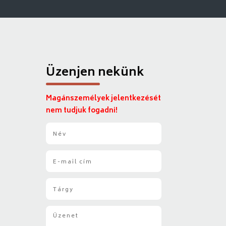
Üzenjen nekünk
Magánszemélyek jelentkezését
nem tudjuk fogadni!
N
é
v
E
*
-
m
T
a
á
i
r
l
Ü
g
*
z
y