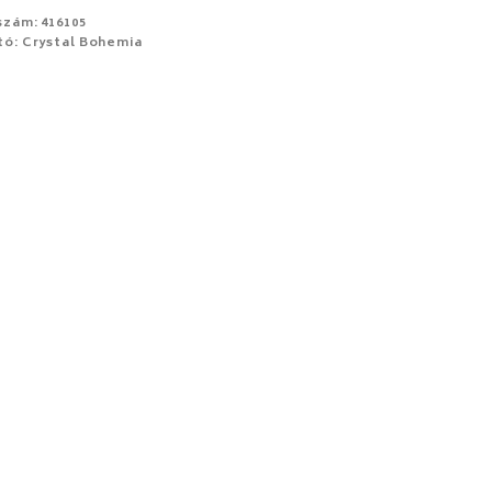
szám: 416105
tó: Crystal Bohemia