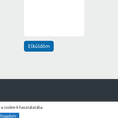
e
*
n
e
t
*
Elküldöm
 a cookie-k használatába.
lfogadom