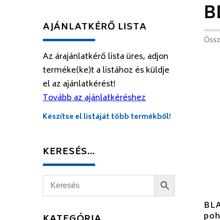
B
AJÁNLATKÉRŐ LISTA
Össz
Az árajánlatkérő lista üres, adjon
terméke(ke)t a listához és küldje
el az ajánlatkérést!
Tovább az ajánlatkéréshez
Készítse el listáját több termékből!
KERESÉS…
BL
poh
KATEGÓRIA