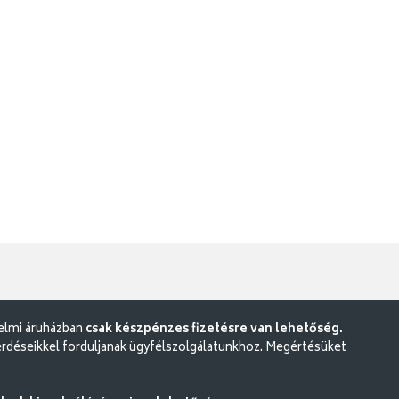
delmi áruházban
csak készpénzes fizetésre van lehetőség.
rdéseikkel forduljanak ügyfélszolgálatunkhoz. Megértésüket