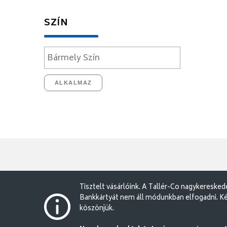
SZÍN
ALKALMAZ
Tisztelt vásárlóink. A Tallér-Co nagykereske
Bankkártyát nem áll módunkban elfogadni. Ké
köszönjük.