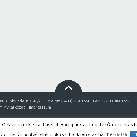
t, Kunigunda útja 41/A
Telefon: +36 (1) 388 0244
Fax: +36 (1) 388 0245
i nyilatkozat
Impresszum
 Oldalunk cookie-kat használ. Honlapunkra látogatva Ön beleegyezik
szleteket az adatvédelmi szabályzat oldalon olvashat:
Részletek
E