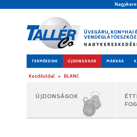
Nagykeres
TERMÉKEINK
ÚJDONSÁGOK
MÁRKÁK
K
Kezdőoldal
»
BLANC
ÚJDONSÁGOK
ÉTT
FO