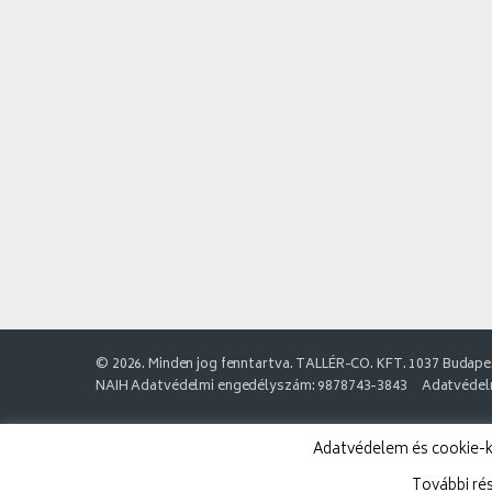
© 2026. Minden jog fenntartva. TALLÉR-CO. KFT. 1037 Budapes
NAIH Adatvédelmi engedélyszám: 9878743-3843
Adatvédelm
Adatvédelem és cookie-k:
További ré