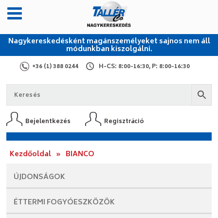
Nagykereskedésként magánszemélyeket sajnos nem áll
módunkban kiszolgálni.
+36 (1) 388 0244
H-CS: 8:00-16:30, P: 8:00-16:30
Bejelentkezés
Regisztráció
Kezdőoldal
»
BIANCO
ÚJDONSÁGOK
ÉTTERMI
FOGYÓESZKÖZÖK