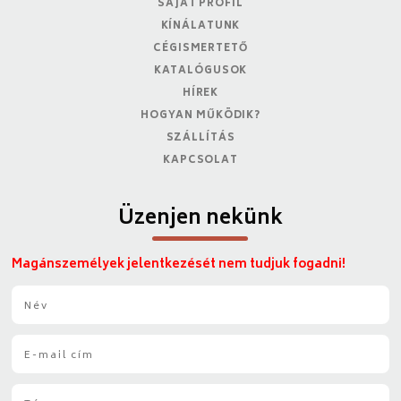
SAJÁT PROFIL
KÍNÁLATUNK
CÉGISMERTETŐ
KATALÓGUSOK
HÍREK
HOGYAN MŰKÖDIK?
SZÁLLÍTÁS
KAPCSOLAT
Üzenjen nekünk
Magánszemélyek jelentkezését nem tudjuk fogadni!
N
é
v
E
*
-
m
T
a