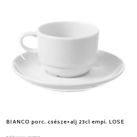
BIANCO porc. csésze+alj 23cl empi. LOSE