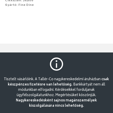
Cikkszám: 262050
Gyártó: Fine Dine
Tisztelt vásárlóink. A Tallér-Co nagykereskedelmi áruházban
csak
készpénzes fizetésre van lehetőség.
Bankkártyát nem áll
módunkban elfogadni. Kérdéseikkel forduljanak
ügyfélszolgálatunkhoz. Megértésüket köszönjük.
Nagykereskedésként sajnos magánszemélyek
kiszolgálására nincs lehetőség.