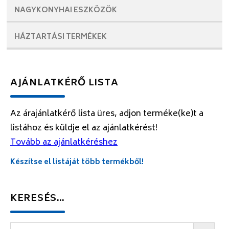
NAGYKONYHAI
ESZKÖZÖK
HÁZTARTÁSI
TERMÉKEK
AJÁNLATKÉRŐ LISTA
Az árajánlatkérő lista üres, adjon terméke(ke)t a
listához és küldje el az ajánlatkérést!
Tovább az ajánlatkéréshez
Készítse el listáját több termékből!
KERESÉS…