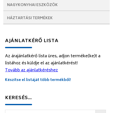
NAGYKONYHAI
ESZKÖZÖK
HÁZTARTÁSI
TERMÉKEK
AJÁNLATKÉRŐ LISTA
Az árajánlatkérő lista üres, adjon terméke(ke)t a
listához és küldje el az ajánlatkérést!
Tovább az ajánlatkéréshez
Készítse el listáját több termékből!
KERESÉS…