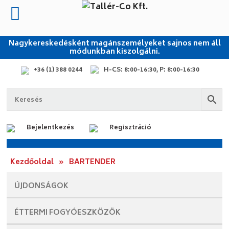
Nagykereskedésként magánszemélyeket sajnos nem áll
módunkban kiszolgálni.
+36 (1) 388 0244
H-CS: 8:00-16:30, P: 8:00-16:30
Bejelentkezés
Regisztráció
Kezdőoldal
»
BARTENDER
ÚJDONSÁGOK
ÉTTERMI
FOGYÓESZKÖZÖK